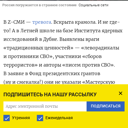
Россия погружается в странное состояние
Социальные сети
В
Z
-СМИ —
тревога
. Вскрыта крамола. И не где-
то! А в Летней школе
на базе Института ядерных
исследований в Дубне
. Выявлены враги
«традиционных ценностей» — «леворадикалы
и противники СВО»,
участники
«
сборов
террористов
»
и авторы
«
писем против СВО
»
.
В
заявке в Фонд президентских грантов
(ну и смекалка!) они не указали «Мастерскую
критической теории», устроенную вместе
ПОДПИШИТЕСЬ НА НАШУ РАССЫЛКУ
с «антироссийским сообществом Post-Marxist
ПОДПИСАТЬСЯ
Studies и ЛГБТ-активом».
Утренняя
Еженедельная
«
Критическая теория, — считают мракобесы, –