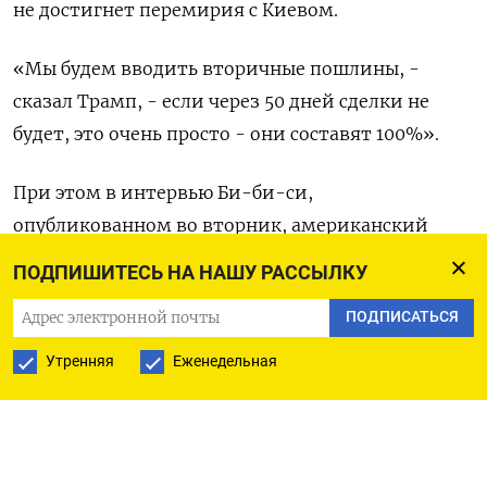
не достигнет перемирия с Киевом.
«Мы будем вводить вторичные пошлины, -
сказал Трамп, - если через 50 дней сделки не
будет, это очень просто - они составят 100%».
При этом в интервью Би-би-си,
опубликованном во вторник, американский
президент сказал, что хотя он разочарован
ПОДПИШИТЕСЬ НА НАШУ РАССЫЛКУ
Владимиром Путиным, надежда на соглашение о
ПОДПИСАТЬСЯ
прекращении украинского конфликта еще есть.
«Уже четыре раза (складывалась ситуация,
Утренняя
Еженедельная
когда) я думал, что сделка с Россией вот-вот
состоится», - сказал Трамп.
Накануне Белый дом пояснил, что говоря о