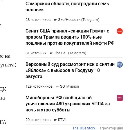
,
с на
пункта)
 ЦК
на
США