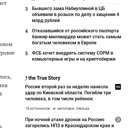
ает
Бывшего зама Набиуллиной в ЦБ
3
объявили в розыск по делу о хищении 4
млрд рублей
Отказавшийся от российского паспорта
4
банкир-миллиардер может стать самым
богатым человеком в Европе
ковом
уровне
ФСБ хочет внедрить систему СОРМ в
5
комьютерные игры и на криптобиржи
лось,
ики
й
s.