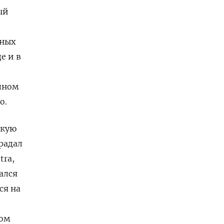
ый
жных
е и в
пном
о.
цкую
радал
tra,
ался
ся на
ком