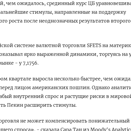
ый, чем ожидалось, срединный курс ЦБ уравновешив
 дальнейшие стимулы, направленные на поддержку
го роста после неоднозначных результатов второго
йской системе валютной торговли SFETS на матери
показывал ярко выраженной динамики, торгуясь на 
ынке - у 7,1756.
ом квартале выросла несколько быстрее, чем ожида
 перед лицом американских пошлин. Однако аналит
абый внутренний спрос и растущие риски в мирово
ить Пекин расширить стимулы.
орговля не может компенсировать понижательный
его спроса», - сказала Сара Тан из Moody's Analytic