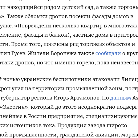
и находящийся рядом детский сад, а также торгов
». Также обломки дронов посекли фасады домов в
улке. «Повреждены несколько квартир в многоэта
кление, фасады и балкон), частные дома в пригород
сти. Кроме того, посечены ряд торговых объектов и
тил Гусев. Жители Воронежа также
сообщали
о кру
атаки дронов, но что именно горело, пока неизвестн
й ночью украинские беспилотники атаковали Липе
ц дрон упал на территории промышленной зоны, пост
губернатор региона Игорь Артамонов. По
данным
As
 «Энергия», который до этого неоднократно подверг
упнейшее в России предприятие, специализирующее
ких источников тока. Продукция завода широко
нной промышленности, гражданской авиации, морс