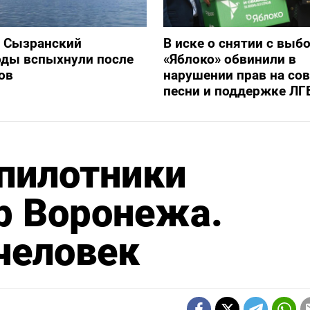
и Сызранский
В иске о снятии с выб
оды вспыхнули после
«Яблоко» обвинили в
ов
нарушении прав на со
песни и поддержке ЛГ
пилотники
р Воронежа.
человек