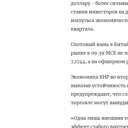
доллару - более сильн
ставки инвесторов на
импульса экономическо
квартала.
Спотовый юань в Кита
рынке к 09:39 МСК не 
7,1744​, а на офшорном р
Экономика КНР во втор
выказав устойчивость
предупреждают, что сл
торговле могут вынуд
«Одна лишь внешняя т
эффект слабого внутренн