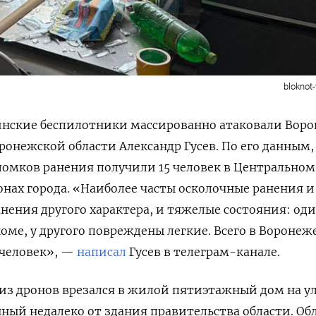
bloknot
аинские беспилотники массированно атаковали Воро
ронежской области Александр Гусев. По его данным,
ломков ранения получили 15 человек в Центральном
ах города. «Наиболее часты осколочные ранения и
анения другого характера, и тяжелые состояния: од
оме, у другого повреждены легкие. Всего в Воронеж
 человек», —
написал
Гусев в телеграм-канале.
из дронов врезался в жилой пятиэтажный дом на у
ный недалеко от здания правительства области. О