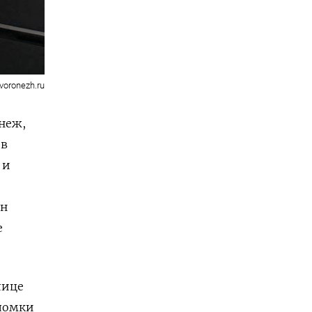
-voronezh.ru
неж,
 в
 и
ин
е
лице
бломки