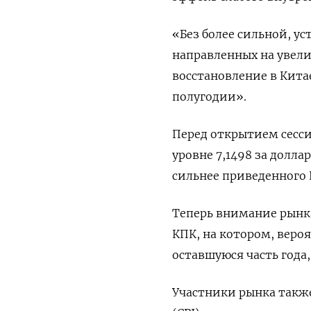
«Без более сильной, у
направленных на увели
восстановление в Кита
полугодии».
Перед открытием сесс
уровне 7,1498 за долла
сильнее приведенного Р
Теперь внимание рынк
КПК, на котором, веро
оставшуюся часть года
Участники рынка также