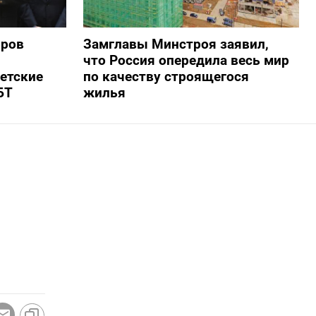
оров
Замглавы Минстроя заявил,
что Россия опередила весь мир
ветские
по качеству строящегося
БТ
жилья