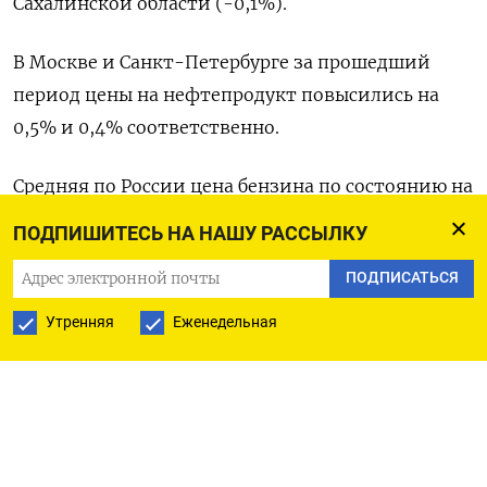
Сахалинской области (-0,1%).
В Москве и Санкт-Петербурге за прошедший
период цены на нефтепродукт повысились на
0,5% и 0,4% соответственно.
Средняя по России цена бензина по состоянию на
14 июля составила 60,66 рубля за литр (7 июля -
ПОДПИШИТЕСЬ НА НАШУ РАССЫЛКУ
60,42 рубля), в том числе бензин марки А-92
ПОДПИСАТЬСЯ
стоил 57,46 рубля за литр (57,22 рубля), Аи-95 -
62,69 рубля (62,44 рубля), А-98 - 84,49 рубля
Утренняя
Еженедельная
(84,46 рубля), дизтопливо - 71,48 рубля (71,48
рубля).
Служба статистики подсчитала, что к 14 июля
2025 года розничная стоимость бензина в РФ