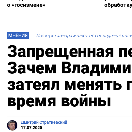
о «госизмене»
обработку
МНЕНИЯ
Позиция автора может не совпадать с поз
Запрещенная пе
Зачем Владими
затеял менять 
время войны
Дмитрий Стратиевский
17.07.2025