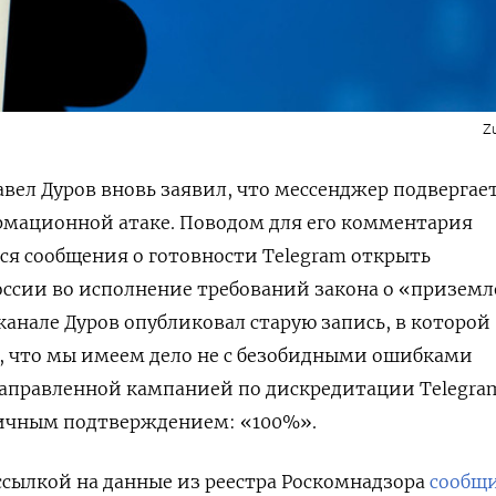
Z
авел Дуров вновь заявил, что мессенджер подвергае
мационной атаке. Поводом для его комментария
я сообщения о готовности Telegram открыть
оссии во исполнение требований закона о «призем
анале Дуров опубликовал старую запись, в которой
, что мы имеем дело не с безобидными ошибками
енаправленной кампанией по дискредитации Telegr
ничным подтверждением: «100%».
ссылкой на данные из реестра Роскомнадзора
сообщ