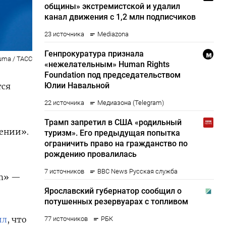
uma / ТАСС
тся
лении».
am» —
ил
, что