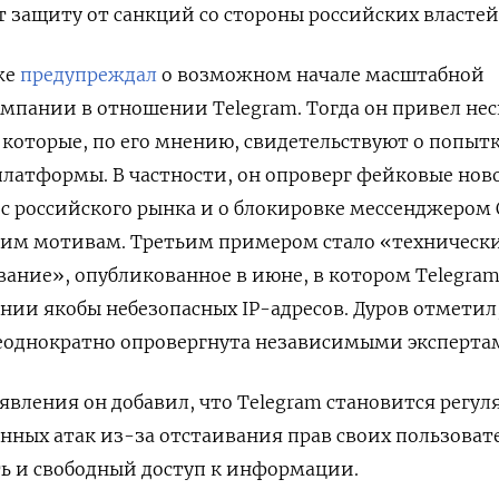
т защиту от санкций со стороны российских властей
же
предупреждал
о возможном начале масштабной
мпании в отношении Telegram. Тогда он привел нес
которые, по его мнению, свидетельствуют о попыт
латформы. В частности, он опроверг фейковые нов
m с российского рынка и о блокировке мессенджером
ким мотивам. Третьим примером стало «техническ
вание», опубликованное в июне, в котором Telegra
нии якобы небезопасных IP-адресов. Дуров отметил,
неоднократно опровергнута независимыми эксперта
аявления он добавил, что Telegram становится регу
ных атак из-за отстаивания прав своих пользоват
ь и свободный доступ к информации.