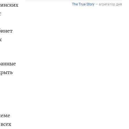
гинских
с
бинет
х
ранные
крыть
иеме
 всех