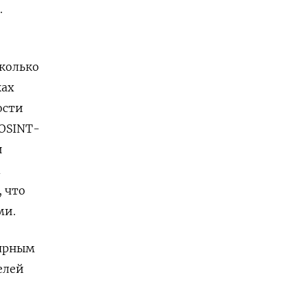
.
колько
ках
ости
 OSINT-
и
m
 что
ми.
лярным
елей