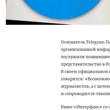
Основатель Telegram П
организованной инфор
послужили появившиес
представительство в Р
В своем официальном к
говорится: «Возможно
журналистов, а с цел
и сопроводил ее лако
Ранее «Интерфакс» со 