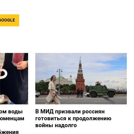
GOOGLE
ом воды
В МИД призвали россиян
тюменцам
готовиться к продолжению
войны надолго
бжения