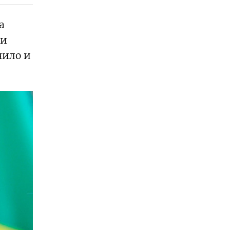
а
ти
чило и