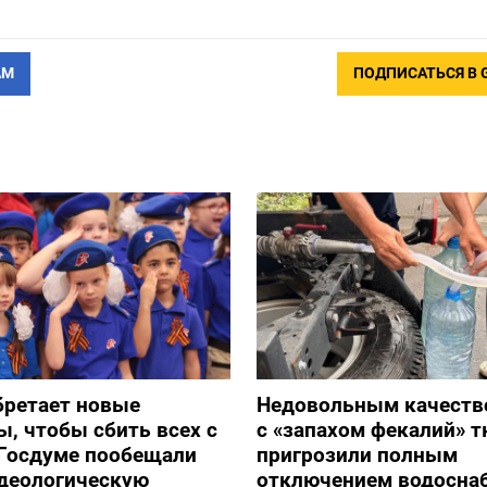
АМ
ПОДПИСАТЬСЯ В 
бретает новые
Недовольным качеств
, чтобы сбить всех с
с «запахом фекалий» 
 Госдуме пообещали
пригрозили полным
идеологическую
отключением водосна