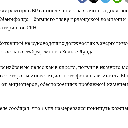
ет директоров BP в понедельник назначил на должно
а Мэнифолда - бывшего главу ирландской компании
атериалов CRH.
аботавший на руководящих должностях в энергетич
жность 1 октября, сменив Хельге Лунда.
реизбран не далее как в апреле, получив намного м
я со стороны инвестиционного фонда-активиста Elli
 от акционеров, обеспокоенных проблемой измене
еле сообщал, что Лунд намеревался покинуть комп