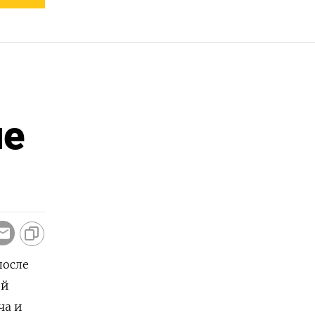
ле
после
ей
ча и