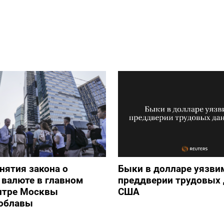
нятия закона о
Быки в долларе уязви
валюте в главном
преддверии трудовых
нтре Москвы
США
 облавы