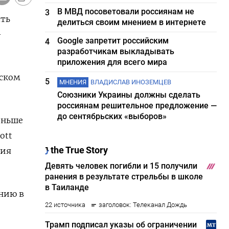
В МВД посоветовали россиянам не
3
сть
делиться своим мнением в интернете
-
Google запретит российским
4
разработчикам выкладывать
приложения для всего мира
еском
5
МНЕНИЯ
ВЛАДИСЛАВ ИНОЗЕМЦЕВ
Союзники Украины должны сделать
россиянам решительное предложение —
до сентябрьских «выборов»
еньше
ott
ния
анию в