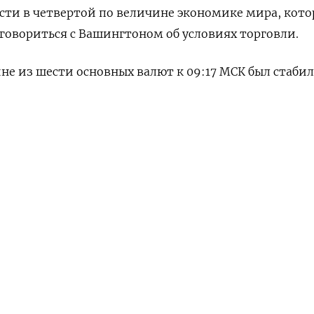
сти в четвертой по величине экономике мира, кот
говориться с Вашингтоном об условиях торговли.
ине из шести основных валют к 09:17 МСК был стабил
НАШУ РАССЫЛКУ
48% до 148,09, но остается вблизи достигнутого на 
с половиной месяцев.
ПОДПИСАТЬСЯ
едельная
атила большинство в верхней палате японского
 в воскресенье. Несмотря на существенный удар, Иси
тавку с поста премьер-министра и останется во глав
ческой партии.
з Commonwealth Bank of Australia, рынки, вероятно,
ред выборами намного более плохой результат для