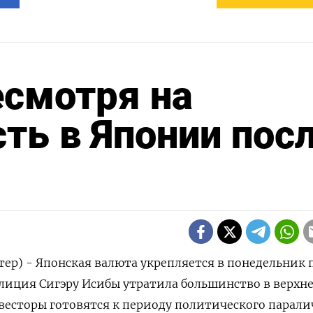
есмотря на
ть в Японии пос
тер) - Японская валюта укрепляется в понедельник 
алиция Сигэру Исибы утратила большинство в верхн
весторы готовятся к периоду политического парали