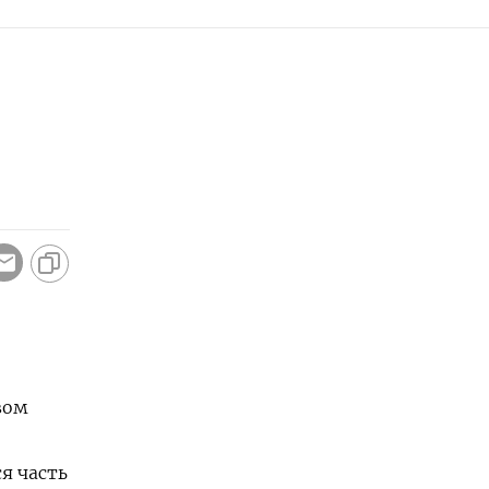
вом
я часть