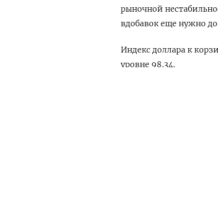
рыночной нестабильно
вдобавок еще нужно до
Индекс доллара к корз
уровне 98,34.
ПОДПИШИТЕСЬ НА 
Иена подорожала на 0,
неделе минимума трех 
Утренняя
Ежен
Правящая коалиция утр
парламента на выборах
намерен уходить в отс
Либерально-демократи
По словам Кэрол Конг и
заложили в позиции пе