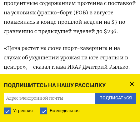
процентным содержанием протеина с поставкой
на условиях франко-борт (FOB) в августе
повысилась в конце прошлой недели на $7 по
сравнению с предыдущей неделей до $236.
«Цена растет на фоне шорт-каверинга и на
слухах об ухудшении урожая на юге страны и в
центре», - сказал глава ИКАР Дмитрий Рылько.
Уборочная кампания в южных регионах РФ уже
ПОДПИШИТЕСЬ НА НАШУ РАССЫЛКУ
близится к завершению. Но спрос со стороны
ПОДПИСАТЬСЯ
экспортеров пока превышает темпы
Утренняя
Еженедельная
поступления нового урожая на рынок, который в
этом сезоне, из-за позднего старта уборки и
ожидания аграриями более высоких цен,