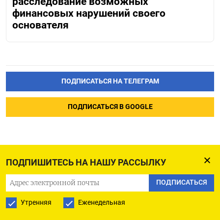
расследование возможных
финансовых нарушений своего
основателя
ПОДПИСАТЬСЯ НА ТЕЛЕГРАМ
ПОДПИСАТЬСЯ В GOOGLE
ПОДПИШИТЕСЬ НА НАШУ РАССЫЛКУ
Недовольство россиян
ПОДПИСАТЬСЯ
властью подскочило
Утренняя
Еженедельная
рекордно за год после