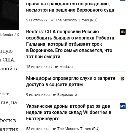
efender / X
енную
л США.
раной в
ence
ние, на
фолк в
налитик