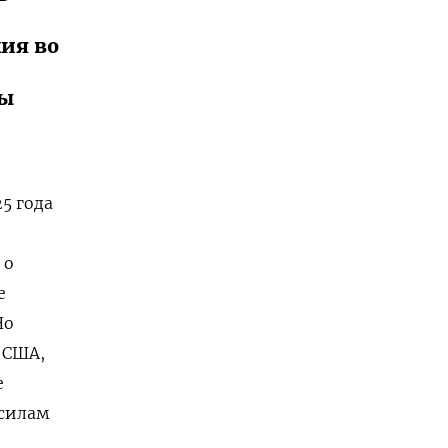
жия во
бы
5 года
 о
е
Но
 США,
е
 силам