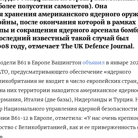
более полусотни самолетов). Она
ля хранения американского ядерного ору
ойны, после окончания которой в рамках
пы и сокращения ядерного арсенала бом
оследний известный такой случай был
8 году, отмечает The UK Defence Journal.
одели B61 в Европе Вашингтон
объявил
в январе 202
АТО, предусматривающего обеспечение «ядерного
ликобритания не входит в число европейских стран,
 на них территории находится американское ядерно
ермания, Италия (две базы), Нидерланды и Турция. 
р Национального управления ядерной безопасности
ии B61-12 в Европе, отметила: «У нас очень крепко
рство с Великобританией, как и ее приверженность
».