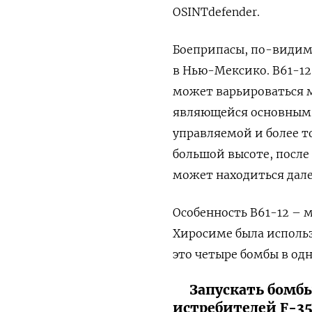
OSINTdefender.
Боеприпасы, по-видим
в Нью-Мексико. B61-12
может варьироваться 
являющейся основным 
управляемой и более то
большой высоте, после
может находиться дале
Особенность B61-12 – 
Хиросиме была использ
это четыре бомбы в од
Запускать бомбы
истребителей F-35