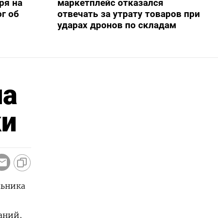
ря на
маркетплейс отказался
г об
отвечать за утрату товаров при
ударах дронов по складам
на
ки
льника
аний,