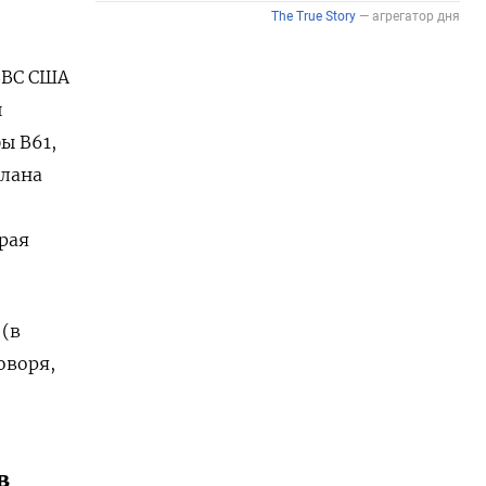
ВВС США
й
ы B61,
елана
рая
 (в
оворя,
в