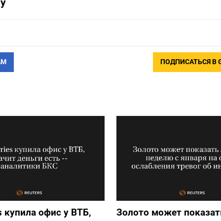
у
АМ
ПОДПИСАТЬСЯ В 
s купила офис у ВТБ,
Золото может показат