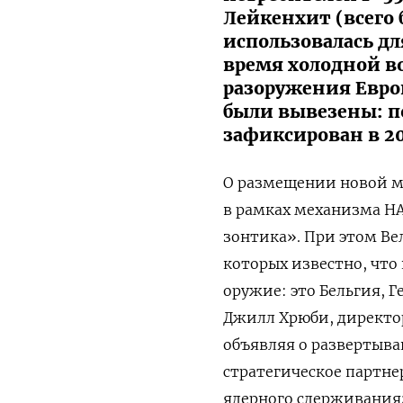
Лейкенхит (всего 
использовалась д
время холодной в
разоружения Евро
были вывезены: п
зафиксирован в 200
О размещении новой м
в рамках механизма Н
зонтика». При этом Ве
которых известно, что
оружие: это Бельгия, Г
Джилл Хрюби, директо
объявляя о развертыван
стратегическое партне
ядерного сдерживания