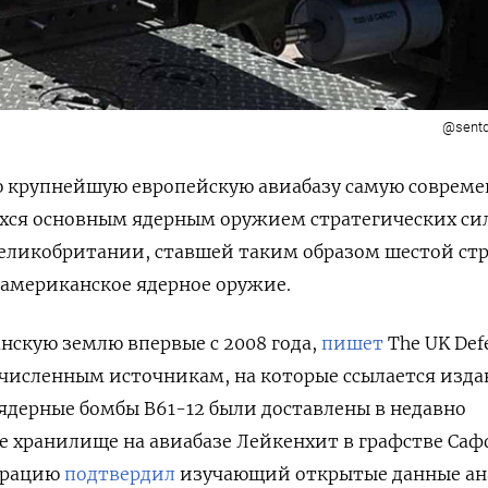
@sentd
ю крупнейшую европейскую авиабазу самую соврем
хся основным ядерным оружием стратегических си
Великобритании, ставшей таким образом шестой ст
 американское ядерное оружие.
анскую землю впервые с 2008 года,
пишет
The UK Def
гочисленным источникам, на которые ссылается изда
дерные бомбы B61-12 были доставлены в недавно
е хранилище на авиабазе Лейкенхит в графстве Саф
ерацию
подтвердил
изучающий открытые данные а