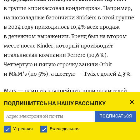
в группе «прикассовая кондитерка». Например,
на шоколадные батончики Snickers в этой группе
в 2024 году приходилось 10,4% всех продаж
в денежном выражении. Бренд был на втором
месте после Kinder, который производит
итальянская компания Ferrero (10,6%).
Четвертую и пятую строчку заняли Orbit
и M&M’s (по 5%), а шестую — Twix с долей 4,3%.
Mars — один из крупнейших производителей
кондитерских изделий в мире. Компания
ПОДПИШИТЕСЬ НА НАШУ РАССЫЛКУ
работает в России с 1991 года. Ее «дочке»
ПОДПИСАТЬСЯ
принадлежат фабрики в Московской,
Ленинградской, Ульяновской и Ростовской
Утренняя
Еженедельная
областях.