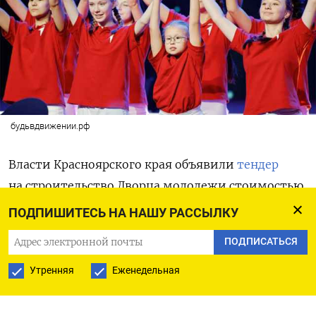
будьвдвижении.рф
Власти Красноярского края объявили
тендер
на строительство Дворца молодежи стоимостью
почти 5,2 млрд рублей. В здании на Предмостной
ПОДПИШИТЕСЬ НА НАШУ РАССЫЛКУ
площади будет находиться штаб «Движения
ПОДПИСАТЬСЯ
первых», созданного по поручению президента
России Владимира Путина.
Утренняя
Еженедельная
Дворец на берегу Енисея включает два корпуса