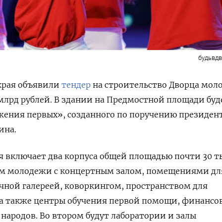
будьвд
 края объявили
тендер
на строительство Дворца мол
млрд рублей. В здании на Предмостной площади буд
жения первых», созданного по поручению президен
ина.
я включает два корпуса общей площадью почти 30 ты
ом молодежи с концертным залом, помещениями дл
ной галереей, коворкингом, пространством для
 а также центры обучения первой помощи, финансо
народов. Во втором будут лаборатории и залы