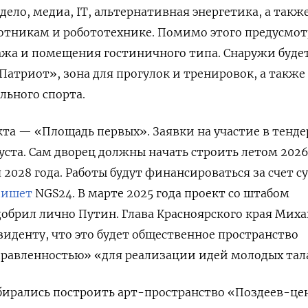
ело, медиа, IT, альтернативная энергетика, а такж
лотникам и робототехнике. Помимо этого предусмо
ажа и помещения гостиничного типа. Снаружи буде
атриот», зона для прогулок и тренировок, а также
льного спорта.
кта — «Площадь первых». Заявки на участие в тенде
уста. Сам дворец должны начать строить летом 2026
 2028 года. Работы будут финансироваться за счет с
пишет
NGS24. В марте 2025 года проект со штабом
обрил лично Путин. Глава Красноярского края Мих
иденту, что это будет общественное пространство
правленностью» «для реализации идей молодых тал
обирались построить арт-пространство «Поздеев-це