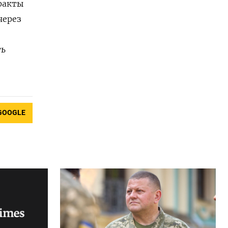
ракты
через
ть
GOOGLE