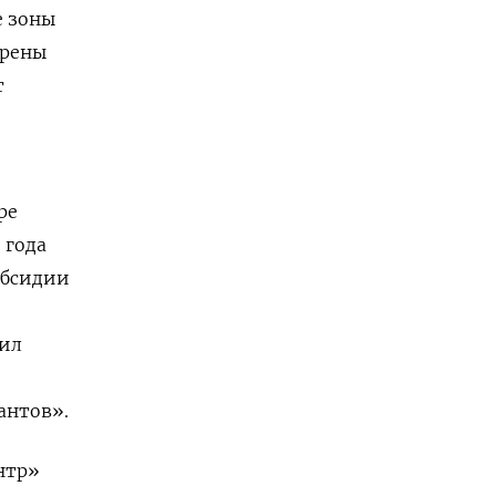
е зоны
трены
т
ре
 года
убсидии
аил
антов».
нтр»