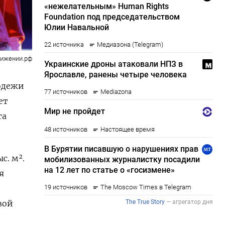
вижении.рф
одежи
ет
та
с. м².
я
вой