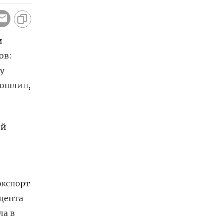
и
ов:
у
пошлин,
ий
экспорт
идента
ла в