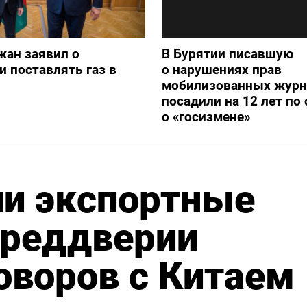
жан заявил о
В Бурятии писавшую
и поставлять газ в
о нарушениях прав
мобилизованных журн
посадили на 12 лет по 
о «госизмене»
и экспортные
преддверии
оворов с Китаем