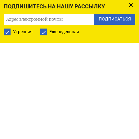
оттоку ликвидности из банков и сектор
ПОДПИШИТЕСЬ НА НАШУ РАССЫЛКУ
перейдет от профицита к дефициту
ликвидности, который к концу года оценивается
ПОДПИСАТЬСЯ
в 1,2-2,0 триллиона рублей.
Утренняя
Еженедельная
Однако данные ЦБР показывают, что банковский
сектор находился в структурном дефиците лишь
первые дни января 2025 года, а в остальные дни -
в профиците, который к 30 июля оценивается в
1,45 триллиона рублей.
«Прошедшая неделя была налоговая, выплаты
пришлись на 25-28 июля, и в сумме за неделю из
системы ушло 3,2 триллиона рублей, при этом
Минфин увеличил объем временно
предоставленных банкам средств на 3,5