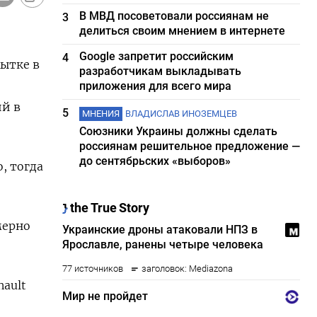
В МВД посоветовали россиянам не
3
делиться своим мнением в интернете
Google запретит российским
4
бытке в
разработчикам выкладывать
приложения для всего мира
ий в
5
МНЕНИЯ
ВЛАДИСЛАВ ИНОЗЕМЦЕВ
Союзники Украины должны сделать
россиянам решительное предложение —
до сентябрьских «выборов»
, тогда
мерно
nault