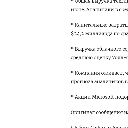
* Общая выручка техги
июне. Аналитики в сре
* Капитальные затраты
$24,2 миллиарда по с
* Выручка облачного се
среднюю оценку Уолл-с
* Компания ожидает, ч
прогноза аналитиков в
* Акции Microsoft подо
Оригинал сообщения на
(Дебора София и Адить