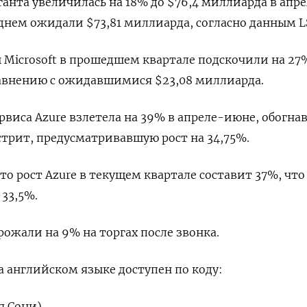
ганта увеличилась на 18% до $76,4 миллиарда в апр
днем ожидали $73,81 миллиарда, согласно данным L
 Microsoft в прошедшем квартале подскочили на 27
равнению с ожидавшимися $23,08 миллиарда.
рвиса Azure взлетела на 39% в апреле-июне, обогна
трит, предусматривавшую рост на 34,75%.
то рост Azure в текущем квартале составит 37%, чт
 33,5%.
рожали на 9% на торгах после звонка.
 английском языке доступен по коду:
я Сони)