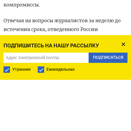
компромиссы.
Отвечая на вопросы журналистов за неделю до
истечения срока, отведенного России
президентом США Дональдом Трампом для
ПОДПИШИТЕСЬ НА НАШУ РАССЫЛКУ
прекращения огня на Украине под угрозой новых
санкций, Путин сказал, что цели Москвы
ПОДПИСАТЬСЯ
остаются неизменными.
Утренняя
Еженедельная
«Что касается каких-то разочарований со
стороны кого бы то ни было, то все
разочарования, они возникают от избыточных
ожиданий. Это известное общее правило. Но для
того, чтобы подойти к решению вопроса
мирным путем, нужно вести обстоятельные