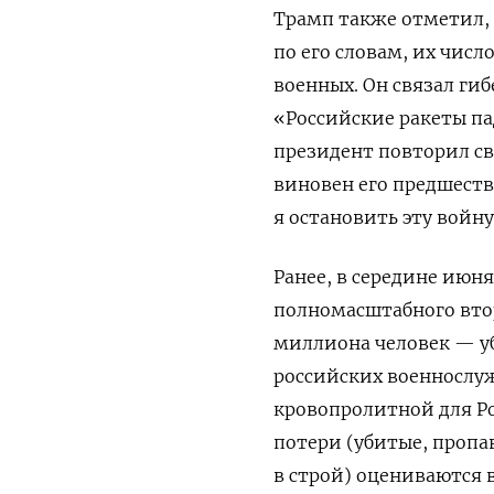
Трамп также отметил, 
по его словам, их чис
военных. Он связал ги
«Российские ракеты па
президент повторил св
виновен его предшеств
я остановить эту войну
Ранее, в середине июн
полномасштабного втор
миллиона человек — уб
российских военнослуж
кровопролитной для Р
потери (убитые, пропа
в строй) оцениваются 