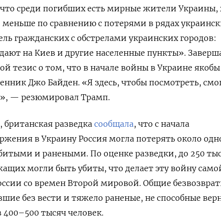
что среди погибших есть мирные жители Украины, 
ло меньше по сравнению с потерями в рядах украинс
бель гражданских с обстрелами украинских городов:
дают на Киев и другие населенные пункты». Заверша
ой тезис о том, что в начале войны в Украине якобы
енник Джо Байден. «
Я здесь, чтобы посмотреть, смо
», — резюмировал Трамп.
я, британская разведка
сообщала
, что с начала
жения в Украину Россия могла потерять около одн
итыми и ранеными. По оценке разведки, до 250 ты
ащих могли быть убиты, что делает эту войну само
оссии со времен Второй мировой. Общие безвозвра
вшие без вести и тяжело раненые, не способные вер
в 400–500 тысяч человек.