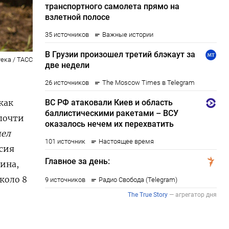
ека / ТАСС
как
 почти
мел
ссия
аина,
коло 8