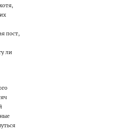
хотя,
ких
я пост,
гу ли
ого
сяч
й
тные
нуться