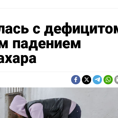
лась с дефицито
им падением
ахара