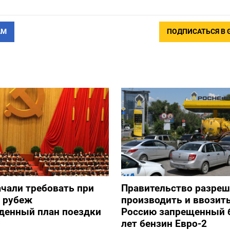
АМ
ПОДПИСАТЬСЯ В 
ачали требовать при
Правительство разре
а рубеж
производить и ввозить
денный план поездки
Россию запрещенный 
лет бензин Евро-2