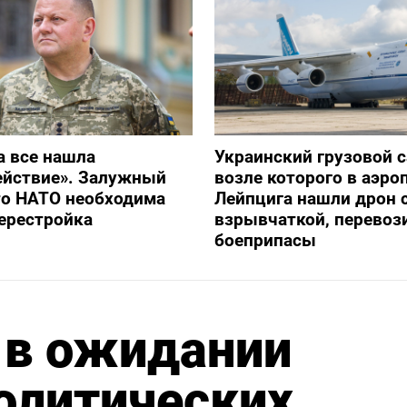
а все нашла
Украинский грузовой с
ействие». Залужный
возле которого в аэро
то НАТО необходима
Лейпцига нашли дрон 
ерестройка
взрывчаткой, перевоз
боеприпасы
 в ожидании
политических