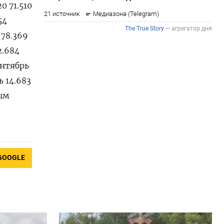
0 71.510
54
 78.369
2.684
сентябрь
ь 14.683
ным
GOOGLE