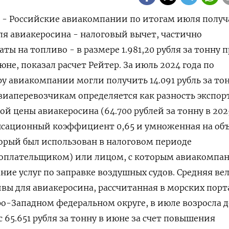
) - Российские авиакомпании по итогам июля получ
ля авиакеросина - налоговый вычет, частично
ы на топливо - в размере 1.981,20 рубля за тонну 
июне, показал расчет Рейтер. За июль 2024 года по
 авиакомпании могли получить 14.091 рубль за тон
виаперевозчикам определяется как разность экспор
й цены авиакеросина (64.700 рублей за тонну в 2025
сационный коэффициент 0,65 и умноженная на об
торый был использован в налоговом периоде
оплательщиком) или лицом, с которым авиакомпа
ание услуг по заправке воздушных судов. Средняя в
вы для авиакеросина, рассчитанная в морских порта
о-Западном федеральном округе, в июле возросла д
 с 65.651 рубля за тонну в июне за счет повышения