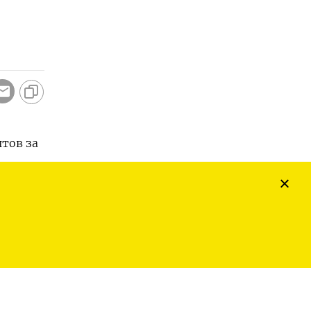
тов за
ия
ими
G, что
отерял