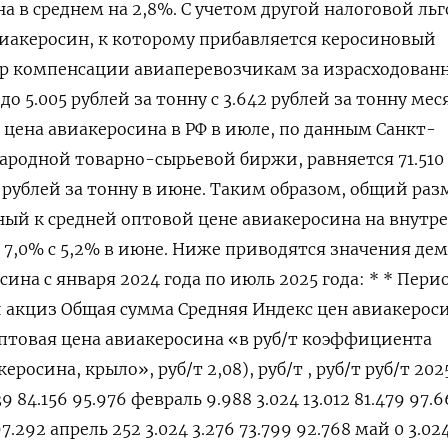
а в среднем на 2,8%. С учетом другой налоговой льг
виакеросин, к которому прибавляется керосиновый
р компенсации авиаперевозчикам за израсходован
до 5.005 рублей за тонну с 3.642 рублей за тонну ме
 цена авиакеросина в РФ в июле, по данным Санкт-
родной товарно-сырьевой биржи, равняется 71.510
5 рублей за тонну в июне. Таким образом, общий раз
ый к средней оптовой цене авиакеросина на внутр
о 7,0% с 5,2% в июне. Ниже приводятся значения де
ина с января 2024 года по июль 2025 года: * * Пери
акциз Общая сумма Средняя Индекс цен авиакероси
птовая цена авиакеросина «в руб/т коэффициента
росина, крыло», руб/т 2,08), руб/т , руб/т руб/т 202
39 84.156 95.976 февраль 9.988 3.024 13.012 81.479 97.
 97.292 апрель 252 3.024 3.276 73.799 92.768 май 0 3.02