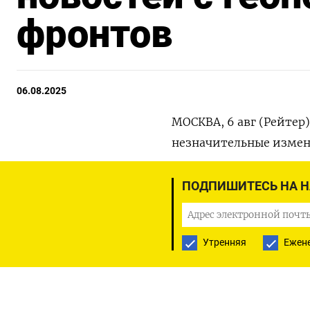
фронтов
06.08.2025
МОСКВА, 6 авг (Рейтер)
незначительные измен
два дня до истечения 
перемирия с Киевом, 
ПОДПИШИТЕСЬ НА 
рестрикциями.
На 9.30 МСК пара долла
Утренняя
Ежен
практически совпадает
0,2%.