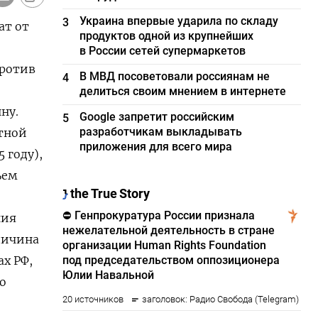
Украина впервые ударила по складу
3
ат от
продуктов одной из крупнейших
в России сетей супермаркетов
против
В МВД посоветовали россиянам не
4
делиться своим мнением в интернете
ну.
Google запретит российским
5
разработчикам выкладывать
тной
приложения для всего мира
 году),
ъем
ния
еличина
х РФ,
о