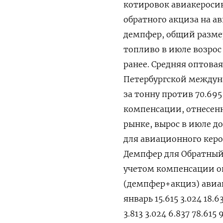
котировок авиакеросин
обратного акциза на а
демпфер, общий разме
топливо в июле возрос 
ранее. Средняя оптовая
Петербургской междуна
за тонну против 70.69
компенсации, отнесенн
рынке, вырос в июле д
для авиационного керос
Демпфер для Обратный 
учетом компенсации о
(демпфер+акциз) авиаке
январь 15.615 3.024 18.6
3.813 3.024 6.837 78.615