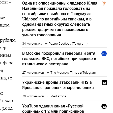
оты -
ное
сяцем
 рублям
мер
еннем
мпфера
од
на, (с
5г
661 март
4 3.024