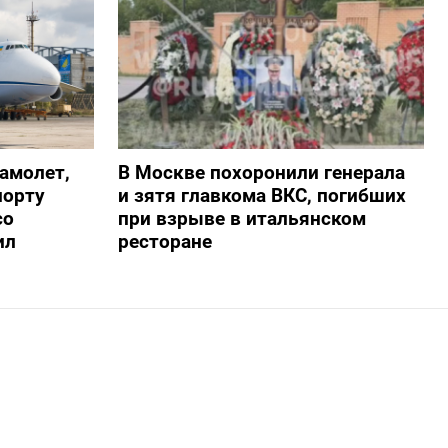
амолет,
В Москве похоронили генерала
порту
и зятя главкома ВКС, погибших
со
при взрыве в итальянском
ил
ресторане