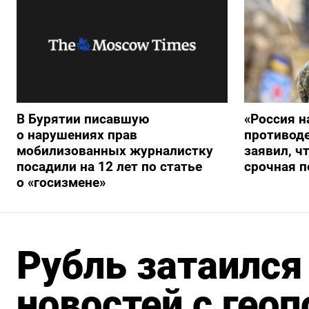
В Бурятии писавшую
«Россия н
о нарушениях прав
противод
мобилизованных журналистку
заявил, ч
посадили на 12 лет по статье
срочная п
о «госизмене»
Рубль затаился
новостей с гео