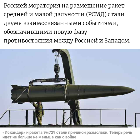
Россией моратория на размещение ракет
средней и малой дальности (РСМД) стали
двумя взаимосвязанными событиями,
обозначившими новую фазу
противостояния между Россией и Западом.
«Искандер» и ракета 9м729 стали причиной размолвки. Теперь речь
идет не больше не меньше как о войне