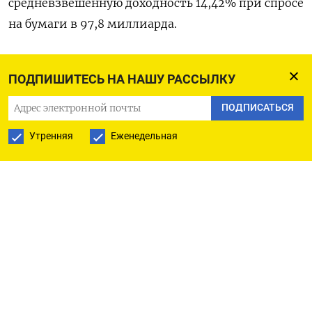
средневзвешенную доходность 14,42% при спросе
на бумаги в 97,8 миллиарда.
Цена отсечения - 89,4391% номинала,
ПОДПИШИТЕСЬ НА НАШУ РАССЫЛКУ
доходность по цене отсечения - 14,43% годовых.
ПОДПИСАТЬСЯ
Параметры выпуска и полные итоги аукциона
Утренняя
Еженедельная
доступны на сайтах
Минфина
и
Мосбиржи
.