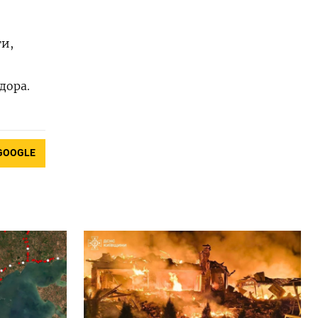
и,
дора.
GOOGLE