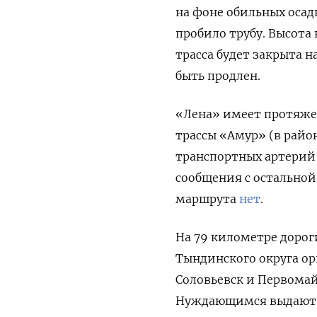
на фоне обильных осад
пробило трубу. Высота
трасса будет закрыта на
быть продлен.
«Лена» имеет протяжен
трассы «Амур» (в райо
транспортных артерий 
сообщения с остальной
маршрута
нет
.
На 79 километре доро
Тындинского округа ор
Соловьевск и Первомай
Нуждающимся выдают в