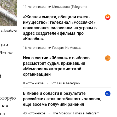
a_lysakova
ации
«Лена»
й
которую
на».
на