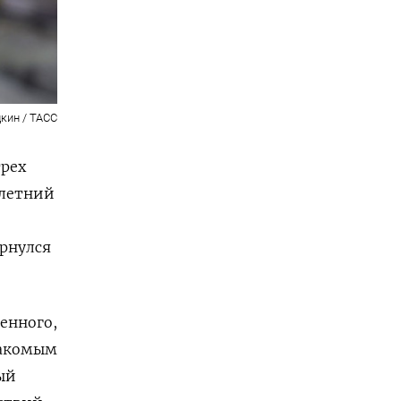
кин / ТАСС
трех
-летний
ернулся
оенного,
накомым
ый