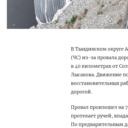
В Тындинском округе 
(ЧС) из-за провала до
в 40 километрах от Со
Лысакова. Движение по
восстановительных раб
дорогой.
Провал произошел на 7
протекает ручей, впад
По предварительным д