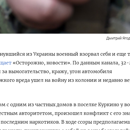
Дмитрий Ягод
рнувшийся из Украины военный взорвал себя и еще 
щает
«Осторожно, новости». По данным канала, 32
за вымогательство, кражу, угон автомобиля
жкого вреда ушел на войну из колонии и недавно в
дом с одним из частных домов в поселке Куркино у в
местным авторитетом, произошел конфликт с его з
 последним наркотиков. В ходе ссоры предполагаем