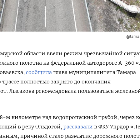
@tamar
Амурской области ввели режим чрезвычайной ситу
рожного полотна на федеральной автодороге А-360 
ловьевска
,
сообщила
глава муниципалитета Тамара
 трассе полностью закрыто до окончания
от. Лысакова рекомендовала пользоваться железно
8-м километре над водопропускной трубой, через 
ающий в реку Ольдогой,
рассказали
в ФКУ Упрдор «Ле
анным, причиной стало размытие дорожного полот