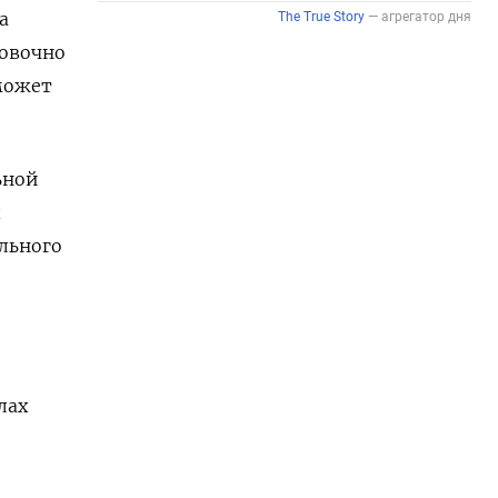
а
ровочно
 может
ьной
льного
лах