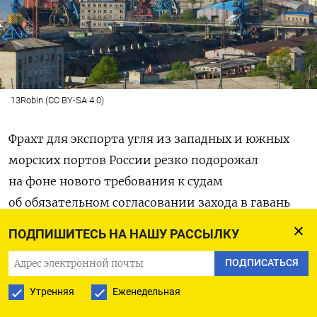
13Robin (CC BY-SA 4.0)
Фрахт для экспорта угля из западных и южных
морских портов России резко подорожал
на фоне нового требования к судам
об обязательном согласовании захода в гавань
с ФСБ,
пишут
«Ведомости». По данным агентства
ПОДПИШИТЕСЬ НА НАШУ РАССЫЛКУ
Argus, в июне–июле ставки выросли в среднем
ПОДПИСАТЬСЯ
на 20% — это максимум с начала года. Так,
стоимость перевозки угля из черноморского
Утренняя
Еженедельная
порта Тамань в турецкий Искендерун