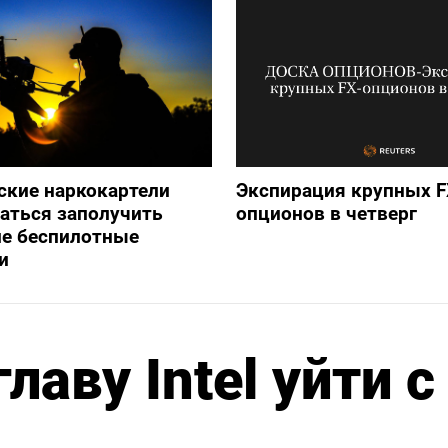
ские наркокартели
Экспирация крупных F
аться заполучить
опционов в четверг
ие беспилотные
и
лаву Intel уйти с