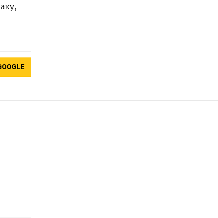
аку,
GOOGLE