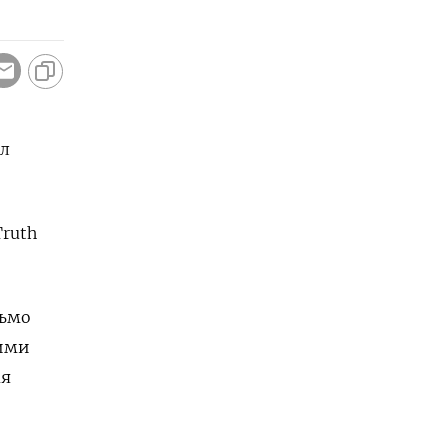
ал
ruth
сьмо
кими
ая