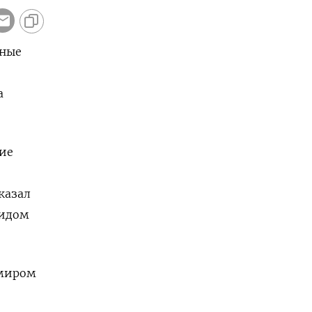
нные
а
тие
казал
аидом
имиром