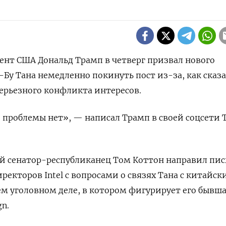
дент США Дональд Трамп в четверг призвал нового
-Бу Тана немедленно покинуть пост из-за, как сказ
ерьезного конфликта интересов.
 проблемы нет», — написал Трамп в своей соцсети T
й сенатор-республиканец Том Коттон направил пи
ректоров Intel с вопросами о связях Тана с китайс
м уголовном деле, в котором фигурирует его бывш
n.