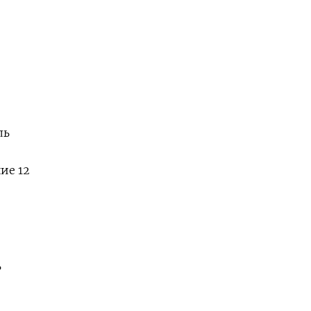
ль
ие 12
ь