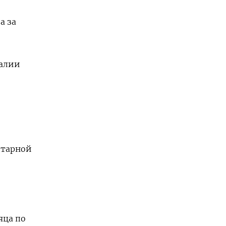
а за
ралии
етарной
яца по