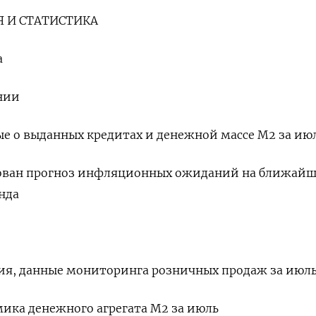
 И СТАТИСТИКА
а
нии
ые о выданных кредитах и денежной массе М2 за ию
кован прогноз инфляционных ожиданий на ближайш
нда
ния, данные мониторинга розничных продаж за июл
амика денежного агрегата М2 за июль