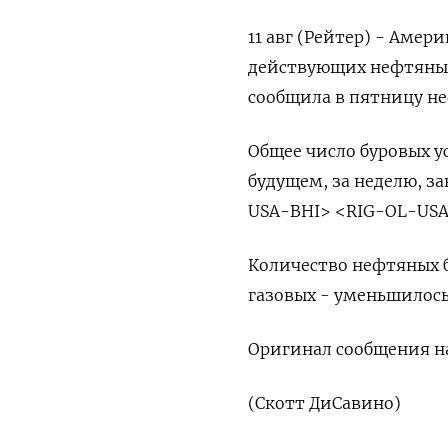
11 авг (Рейтер) - Аме
действующих нефтяных 
сообщила в пятницу не
Общее число буровых у
будущем, за неделю, за
USA-BHI> <RIG-OL-USA
Количество нефтяных б
газовых - уменьшилось 
Оригинал сообщения на
(Скотт ДиСавино)