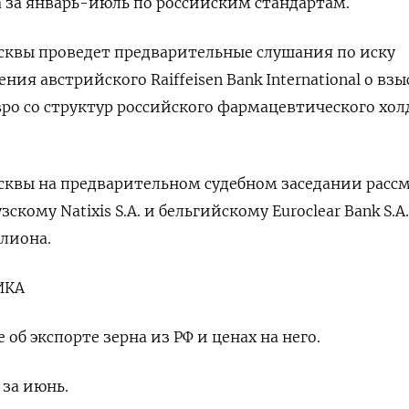
а за январь-июль по российским стандартам.
сквы проведет предварительные слушания по иску
ния австрийского Raiffeisen Bank International о вз
вро со структур российского фармацевтического хол
сквы на предварительном судебном заседании расс
скому Natixis S.A. и бельгийскому Euroclear Bank S.A.
лиона.
ИКА
об экспорте зерна из РФ и ценах на него.
 за июнь.