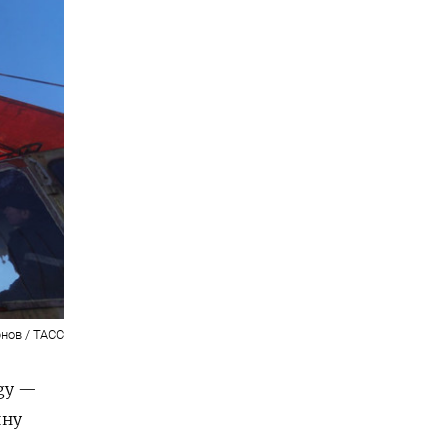
нов / ТАСС
gy —
ину