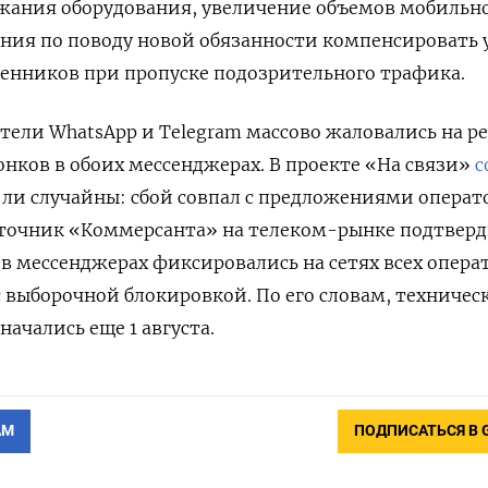
ожания оборудования, увеличение объемов мобильн
ения по поводу новой обязанности компенсировать
енников при пропуске подозрительного трафика.
ватели
WhatsApp и Telegram
массово жаловались на р
онков в обоих мессенджерах. В проекте «На связи»
с
 ли случайны: сбой совпал с предложениями операт
сточник «Коммерсанта» на телеком-рынке подтверд
в мессенджерах фиксировались на сетях всех опера
с выборочной блокировкой. По его словам, техничес
ачались еще 1 августа.
АМ
ПОДПИСАТЬСЯ В 