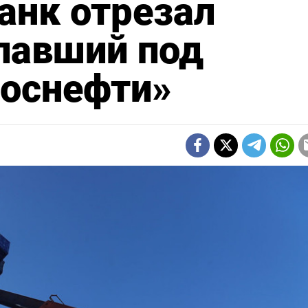
анк отрезал
павший под
Роснефти»