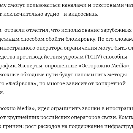
му смогут пользоваться каналами и текстовыми ча
т исключительно аудио- и видеосвязь.
м-отрасли отметил, что использование зарубежных
адежным способом обойти блокировку. По его словам
 иностранного оператора ограничения могут быть сл
едства противодействия угрозам (ТСПУ) способны
трафик. Эксперты, опрошенные «Осторожно Media»,
зможные обходные пути будут напоминать методы
о «Файрвола», но многое зависит от конкретной
и.
ожно Media», идея ограничить звонки в иностран
 от крупнейших российских операторов связи. Ком
о причин: рост расходов на поддержание инфрастр