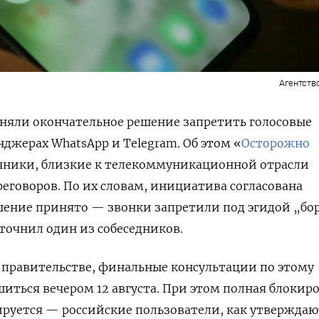
Агентств
няли окончательное решение запретить голосовые
нджерах WhatsApp и Telegram. Об этом «
Осторожно
чники, близкие к телекоммуникационной отрасли
реговоров. По их словам, инициатива согласована
шение принято — звонки запретили под эгидой
„бо
точнил один из собеседников.
 правительстве, финальные консультации по этому
иться вечером 12 августа. При этом полная блокир
руется — российские пользователи, как утверждаю