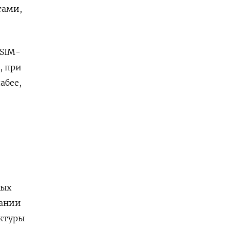
тами,
 SIM-
, при
абее,
ных
пании
уктуры