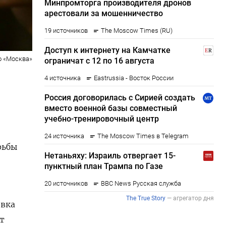
о «Москва»
рьбы
овка
т