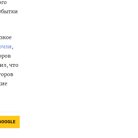
ого
 убытки
езкое
очли
,
оров
ил, что
торов
кие
GOOGLE