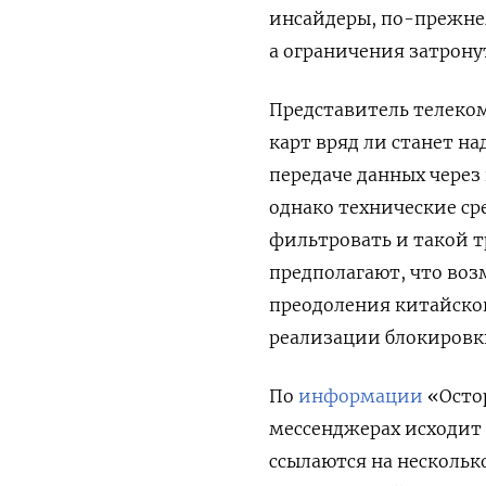
инсайдеры, по-прежне
а ограничения затрону
Представитель телеко
карт вряд ли станет н
передаче данных через
однако технические ср
фильтровать и такой 
предполагают, что во
преодоления китайског
реализации блокировк
По
информации
«Остор
мессенджерах исходит
ссылаются на нескольк