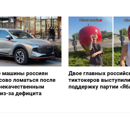
е машины россиян
Двое главных российс
сово ломаться после
тиктокеров выступили
 некачественным
поддержку партии «Яб
из-за дефицита