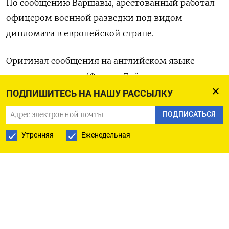
По сообщению Варшавы, арестованный работал
офицером военной разведки под видом
дипломата в европейской стране.
Оригинал сообщения на английском языке
доступен по коду: (Феликс Лайт при участии
Анны Копер)
ПОДПИШИТЕСЬ НА НАШУ РАССЫЛКУ
ПОДПИСАТЬСЯ
Утренняя
Еженедельная
ПОДПИСАТЬСЯ НА ТЕЛЕГРАМ
ПОДПИСАТЬСЯ В GOOGLE