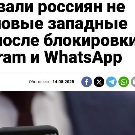
вали россиян не
новые западные
осле блокировк
gram и WhatsApp
Обновлено:
14.08.2025