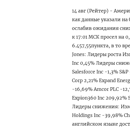
14 авг (Рейтер) - Амер
как данные указали на
ослабив ожидания сниж
к 17:01 МСК просел на 0
6.457,55​ пункта, в то 
Jones: Лидеры роста Из
Inc 0,45% Лидеры сниже
Salesforce Inc -1,3% S
Corp 2,21% Expand Ener
-16,69% Amcor PLC -12,
Expion360 Inc 209,92% S
Лидеры снижения: Измен
Holdings Inc -39,98% C
английском языке дост