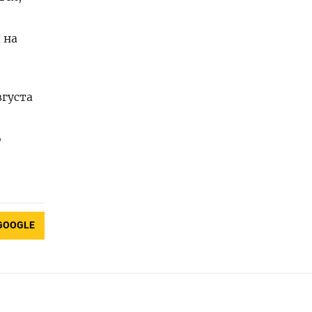
 на
вгуста
о
GOOGLE