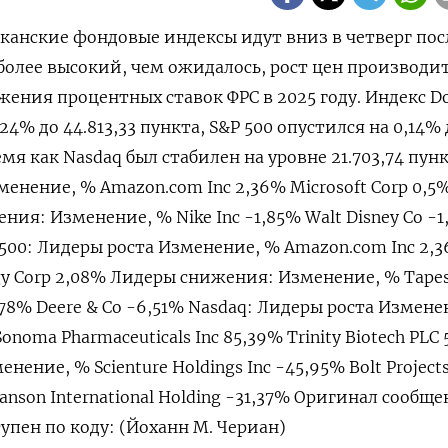
иканские фондовые индексы идут вниз в четверг посл
 более высокий, чем ожидалось, рост цен производи
ения процентных ставок ФРС в 2025 году. Индекс Do
,24% до 44.813,33 пункта, S&P 500 опустился на 0,14% 
время как Nasdaq был стабилен на уровне 21.703,74 пун
менение, % Amazon.com Inc 2,36% Microsoft Corp 0,5%
ния: Изменение, % Nike Inc -1,85% Walt Disney Co -1
&P 500: Лидеры роста Изменение, % Amazon.com Inc 2,
gy Corp 2,08% Лидеры снижения: Изменение, % Tapest
78% Deere & Co -6,51% Nasdaq: Лидеры роста Измене
onoma Pharmaceuticals Inc 85,39% Trinity Biotech PLC
ение, % Scienture Holdings Inc -45,95% Bolt Project
hanson International Holding -31,37% Оригинал сообще
упен по коду: (Йоханн М. Чериан)