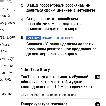
В МВД посоветовали россиянам не
3
е того,
делиться своим мнением в интернете
телей,
Google запретит российским
4
w Jones
разработчикам выкладывать
приложения для всего мира
до
кта. Dow
5
МНЕНИЯ
ВЛАДИСЛАВ ИНОЗЕМЦЕВ
Союзники Украины должны сделать
 Visa
россиянам решительное предложение —
,35%
до сентябрьских «выборов»
36% EQT
ry Inc
ние, %
 59,8%
s
ния на