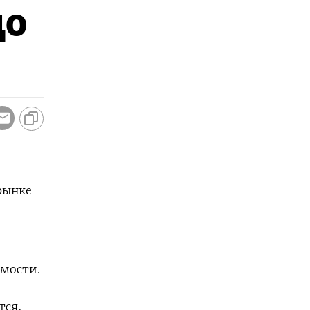
до
рынке
имости.
тся,