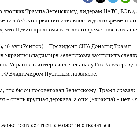
 звонках Трампа Зеленскому, лидерам НАТО, ЕС в 4 
жении Axios о предпочтительности долговременног
ом, что Путин предпочитает долговременное соглаш
16 авг (Рейтер) - Президент США Дональд Трамп
ту Украины Владимиру Зеленскому заключить сделку
на Украине в интервью телеканалу Fox News сразу 
м РФ Владимиром Путиным на Аляске.
м, что бы он посоветовал Зеленскому, Трамп сказал:
ия - очень крупная держава, а они (Украина) - нет. 
 может согласиться, а может и отказаться.