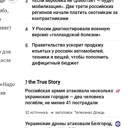
«Если вербовка не сработает — будет
3
мобилизация». Две трети российских
абз,
регионов начали платить охотникам за
контрактниками
о
ение)
У России диагностировали военную
4
версию «голландской болезни»
Правительство ускорит продажу
5
изъятых у россиян автомобилей,
 для
техники и вещей, чтобы пополнить
после
дефицитный бюджет
 «Надо
Они