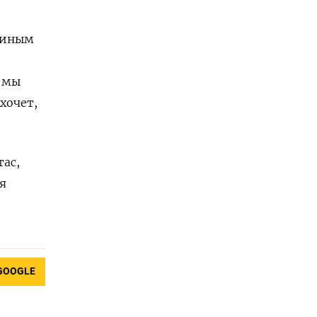
утиным
о мы
хочет,
ас,
я
GOOGLE