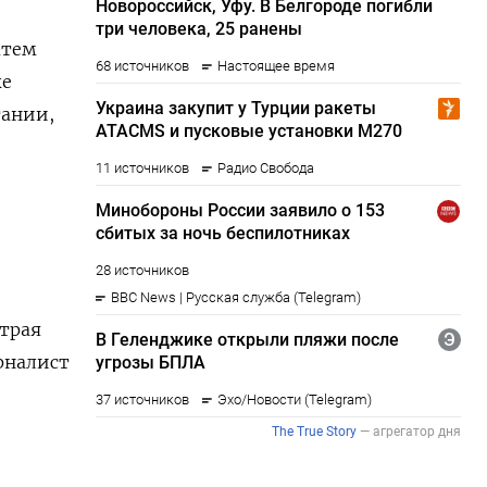
атем
же
тании,
трая
рналист