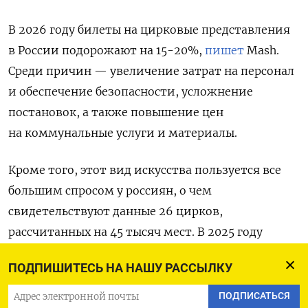
В 2026 году билеты на цирковые представления
в России подорожают на 15-20%,
пишет
Mash.
Среди причин — увеличение затрат на персонал
и обеспечение безопасности, усложнение
постановок, а также повышение цен
на коммунальные услуги и материалы.
Кроме того, этот вид искусства пользуется все
большим спросом у россиян, о чем
свидетельствуют данные 26 цирков,
рассчитанных на 45 тысяч мест. В 2025 году
средняя заполняемость залов шапито составила
ПОДПИШИТЕСЬ НА НАШУ РАССЫЛКУ
71%, а
стоимость билета выросла на 17% — с 1767
до 2064 рублей. Около 90% зрителей посетили
ПОДПИСАТЬСЯ