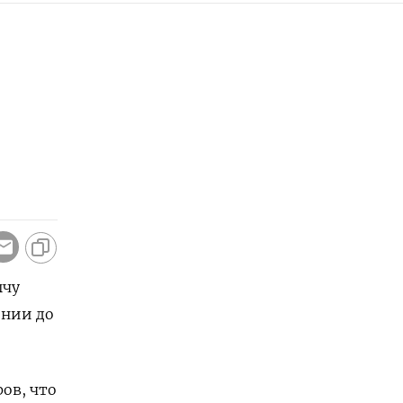
ычу
ении до
ов, что