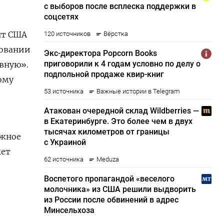
нт США
ровании
ивную».
ому
ожное
жет