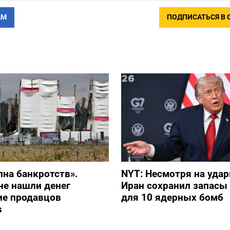
АМ
ПОДПИСАТЬСЯ В 
лна банкротств».
NYT: Несмотря на уда
не нашли денег
Иран сохранил запасы
ие продавцов
для 10 ядерных бомб
s