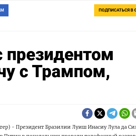
АМ
ПОДПИСАТЬСЯ В 
с президентом
чу с Трампом,
йтер) - Президент Бразилии Луиш Инасиу Лула да Си
р Путин в понедельник провели телефонный разгово