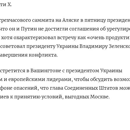
ти X.
рехчасового саммита на Аляске в пятницу президе
 что он и Путин не достигли соглашения об урегули
 хотя охарактеризовал встречу как «очень продукт
осоветовал президенту Украины Владимиру Зеленск
завершения конфликта.
встретится в Вашингтоне с президентом Украины
 и европейскими лидерами, чтобы обсудить возм
 фоне опасений, что глава Соединенных Штатов мо
иев к принятию условий, выгодных Москве.