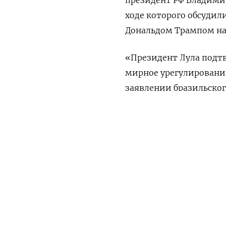
ходе которого обсудил
Дональдом Трампом на
«Президент Лула подтв
мирное урегулирование
заявлении бразильског
ПОДПИШИТЕСЬ НА 
Кремль подтвердил раз
подчеркнул важность 
«Группы друзей мира н
Утренняя
Ежен
Оригинал сообщения на
ПОДПИСАТЬСЯ НА ТЕЛЕГР