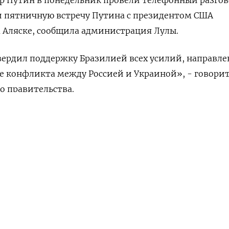
и пятничную встречу Путина с президентом США
 Аляске, сообщила администрация Лулы.
ердил поддержку Бразилией всех усилий, направле
 конфликта между Россией и Украиной», - говорит
о правительства.
НАШУ РАССЫЛКУ
говор, отметив в своем телеграм-канале, что Лула
полученной информации, особенно в контексте раб
ПОДПИСАТЬСЯ
а Украине», сопредседателем которой является Бра
едельная
 английском языке доступен по коду: (Изабель Теле
АМ
ПОДПИСАТЬСЯ В 