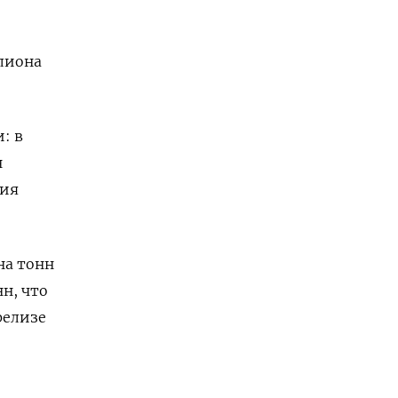
ллиона
: в
н
тия
на тонн
н, что
релизе