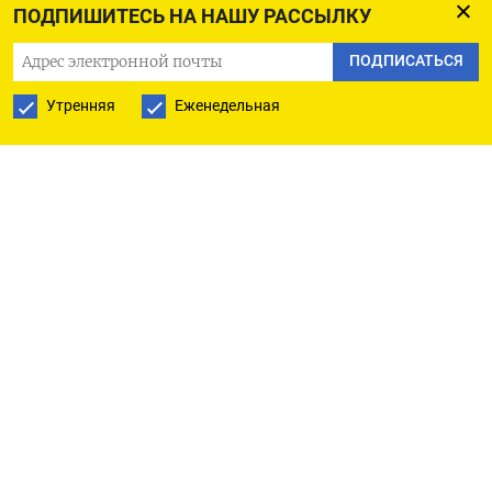
Приморнефтепродукт», которая контролирует
ПОДПИШИТЕСЬ НА НАШУ РАССЫЛКУ
почти половину рынка региона — 130 из 295
ПОДПИСАТЬСЯ
заправок.
Утренняя
Еженедельная
«
Мы еще с начала августа видим, что на частных
автозаправочных станциях фиксируются
ограничения реализации бензина либо
осуществляется отпуск топлива с ценовой
разницей до плюс 12 руб. за 1 л по отношению
к ценам на автозаправочных станциях группы
компаний „ННК-Приморнефтепродукт“.
Поэтому, конечно же, граждане обращаются
на те заправочные станции, где оно как бы
дешевле
», — пояснила Шиш (ее слова приводит
пресс-служба правительства края).
Министр
призвала жителей Приморья