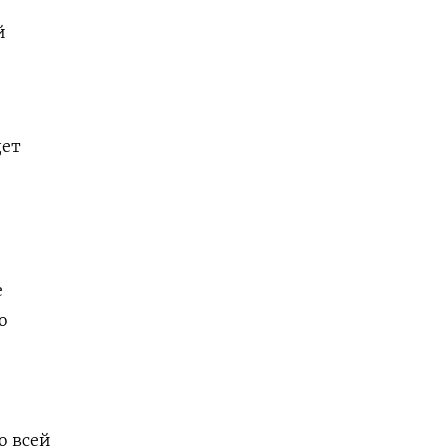
о
й
дет
е
о
о всей