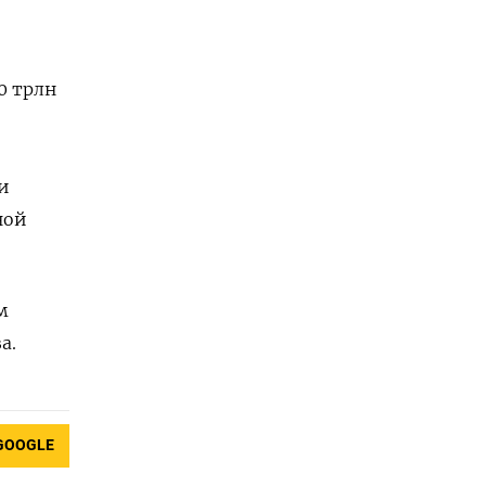
0 трлн
и
ной
м
а.
GOOGLE