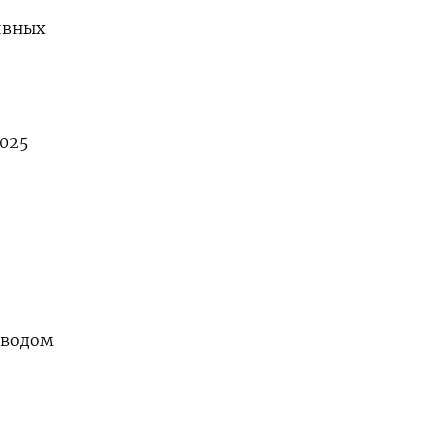
ивных
025
вводом