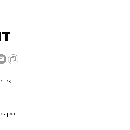
нт
 2023
лиарда