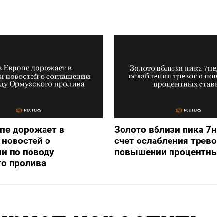
опе дорожает в
Золото вблизи пика 7н
новостей о
счет ослабления трево
и по поводу
повышении процентны
го пролива