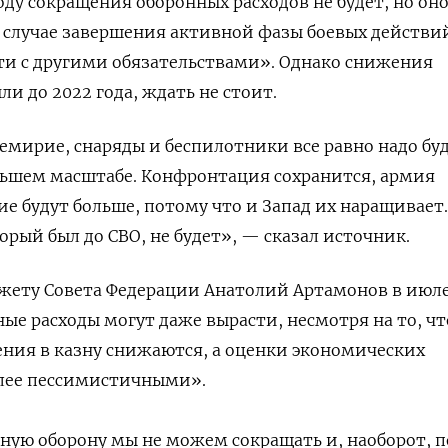
году сокращения оборонных расходов не будет, но он
в случае завершения активной фазы боевых действи
ти с другими обязательствами». Однако снижения
ли до 2022 года, ждать не стоит.
емирие, снаряды и беспилотники все равно надо бу
еньшем масштабе. Конфронтация сохранится, армия
ие будут больше, потому что и Запад их наращивает.
орый был до СВО, не будет», — сказал источник.
джету Совета Федерации Анатолий Артамонов в июл
ные расходы могут даже вырасти, несмотря на то, чт
ния в казну снижаются, а оценки экономических
олее пессимистичными».
ную оборону мы не можем сокращать и, наоборот, п