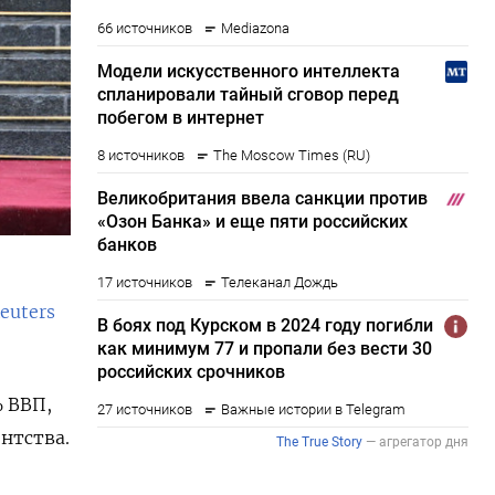
euters
% ВВП,
нтства.