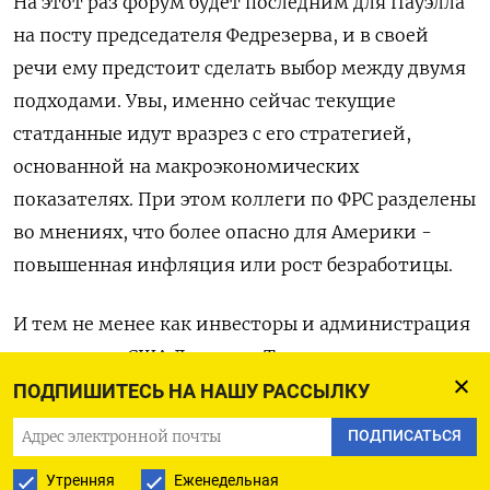
На этот раз форум будет последним для Пауэлла
на посту председателя Федрезерва, и в своей
речи ему предстоит сделать выбор между двумя
подходами. Увы, именно сейчас текущие
статданные идут вразрез с его стратегией,
основанной на макроэкономических
показателях. При этом коллеги по ФРС разделены
во мнениях, что более опасно для Америки -
повышенная инфляция или рост безработицы.
И тем не менее как инвесторы и администрация
президента США Дональда Трампа почти
уверены в том, что регулятор снизит ставку по
ПОДПИШИТЕСЬ НА НАШУ РАССЫЛКУ
федеральным фондам уже в сентябре.
ПОДПИСАТЬСЯ
Ставка, однако, может оказаться менее важна,
Утренняя
Еженедельная