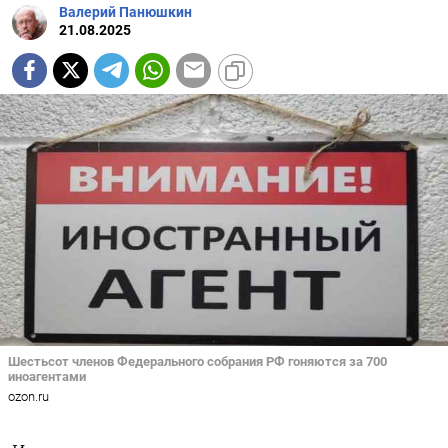
Валерий Панюшкин
21.08.2025
Шестьсот членов Федерального собрания РФ гоняются за 700
иноагентами
ozon.ru