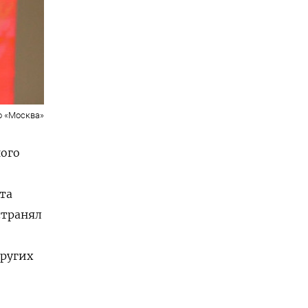
о «Москва»
ного
та
странял
.
ругих