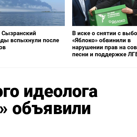
и Сызранский
В иске о снятии с выб
оды вспыхнули после
«Яблоко» обвинили в
ов
нарушении прав на со
песни и поддержке ЛГ
го идеолога
» объявили