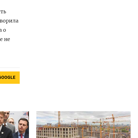
ить
оворила
а о
е не
GOOGLE