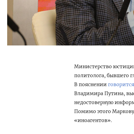
Министерство юстиции
политолога, бывшего г
В пояснении
говоритс
Владимира Путина, выс
недостоверную информ
Помимо этого Маркову
«иноагентов».