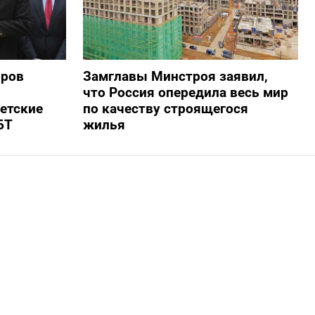
оров
Замглавы Минстроя заявил,
что Россия опередила весь мир
ветские
по качеству строящегося
БТ
жилья