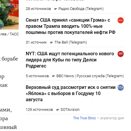
лев / ТАСС
 борьбе
ор
как
лами,
ора
рховный