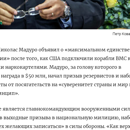
Петр Кова
Николас Мадуро объявил о «максимальном единстве
ии» после того, как США подключили корабли ВМС к
 наркокартелями. Мадуро, за голову которого в
награда в $50 млн, начал призыв резервистов и наб
ты от посягательств на «суверенитет страны и мир 
инцип».
е является главнокомандующим вооруженными си
 в выходные призыва в национальную милицию, наб
сех желающих записаться» в силы обороны. «Как ве