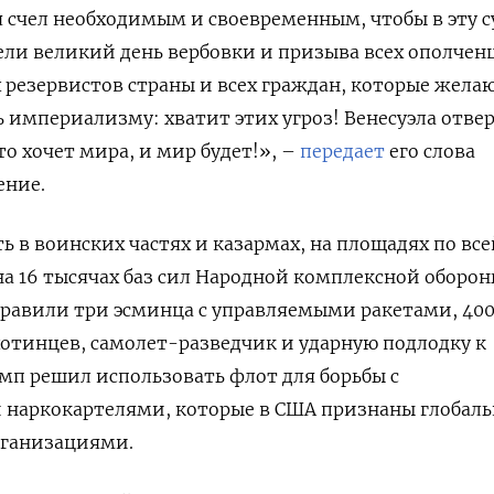
счел необходимым и своевременным, чтобы в эту с
ели великий день вербовки и призыва всех ополчен
х резервистов страны и всех граждан, которые жела
ь империализму: хватит этих угроз! Венесуэла отве
о хочет мира, и мир будет!», –
передает
его слова
ение.
ь в воинских частях и казармах, на площадях по все
на 16 тысячах баз сил Народной комплексной оборон
правили три эсминца с управляемыми ракетами, 40
отинцев, самолет-разведчик и ударную подлодку к
амп решил использовать флот для борьбы с
наркокартелями, которые в США признаны глобал
рганизациями.