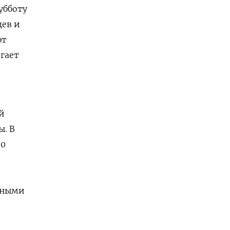
убботу
цев и
ют
ргает
й
ы. В
00
ьными