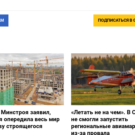
АМ
ПОДПИСАТЬСЯ В 
 Минстроя заявил,
«Летать не на чем». В 
я опередила весь мир
не смогли запустить
ву строящегося
региональные авиама
из-за провала