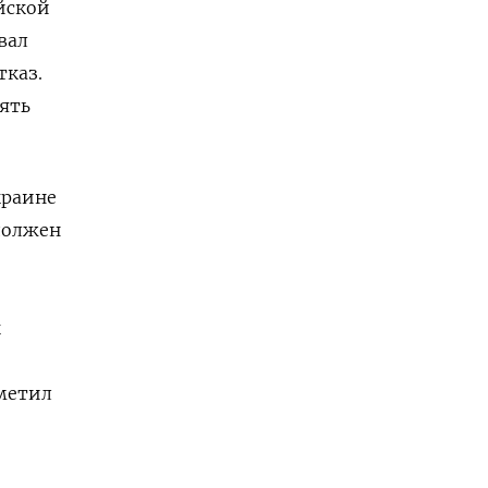
йской
вал
тказ.
рять
краине
должен
ы
тметил