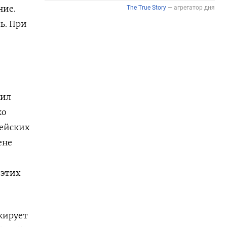
ние.
ь. При
жил
ко
рейских
ене
 этих
кирует