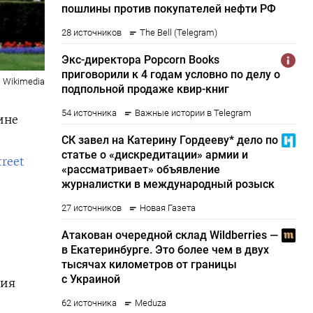
Wikimedia
ине
treet
ция