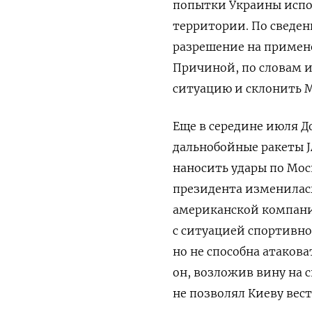
попытки Украины испол
территории. По сведе
разрешение на примене
Причиной, по словам и
ситуацию и склонить М
Еще в середине июля Д
дальнобойные ракеты J
наносить удары по Мос
президента изменилась
американской компани
с ситуацией спортивно
но не способна атаков
он, возложив вину на с
не позволял Киеву вес