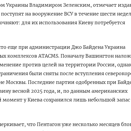
м Украины Владимиром Зеленским, отмечает изда
 поступят на вооружение ВСУ в течение шести недел
очняют: для их использования Киеву потребуется
что еще при администрации Джо Байдена Украина
ных комплексов ATACMS. Поначалу Вашингтон нало
менение против целей на территории России, одна
ограничения были сняты после вступления североко
оне Москвы. Последние партии одобренных при Байд
ину весной 2025 года, и, по данным американских
 момент у Киева сохранился лишь небольшой запас
еркивает, что Пентагон уже несколько месяцев бло