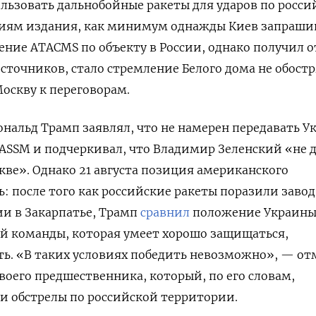
ьзовать дальнобойные ракеты для ударов по росси
ниям издания, как минимум однажды Киев запраши
ние ATACMS по объекту в России, однако получил о
сточников, стало стремление Белого дома не обост
оскву к переговорам.
ональд Трамп заявлял, что не намерен передавать У
ASSM и подчеркивал, что Владимир Зеленский «не 
кве». Однако 21 августа позиция американского
: после того как российские ракеты поразили завод
и в Закарпатье, Трамп
сравнил
положение Украин
й команды, которая умеет хорошо защищаться,
ать. «В таких условиях победить невозможно», — о
воего предшественника, который, по его словам,
ти обстрелы по российской территории.