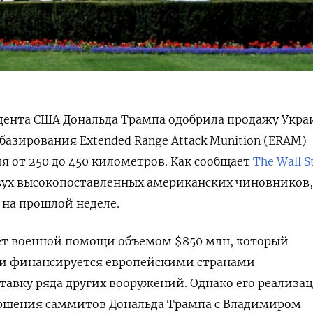
ента США Дональда Трампа одобрила продажу Укра
базирования Extended Range Attack Munition (ERAM)
я от 250 до 450 километров. Как сообщает
The Wall S
вух высокопоставленных американских чиновников,
на прошлой неделе.
кет военной помощи объемом $850 млн, который
ни финансируется европейскими странами
тавку ряда других вооружений. Однако его реализа
ершения саммитов Дональда Трампа с Владимиром