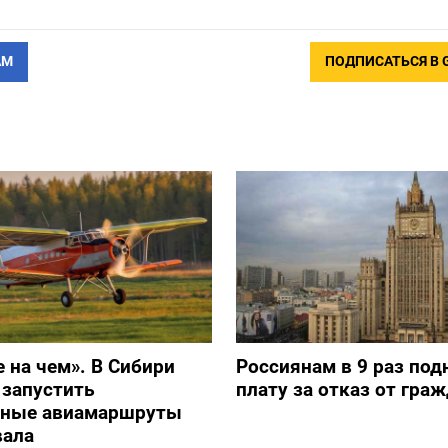
АМ
ПОДПИСАТЬСЯ В 
е на чем». В Сибири
Россиянам в 9 раз под
 запустить
плату за отказ от гра
ьные авиамаршруты
вала