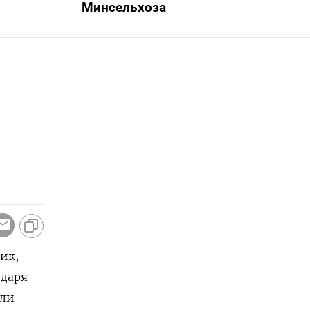
Минсельхоза
ик,
одаря
али