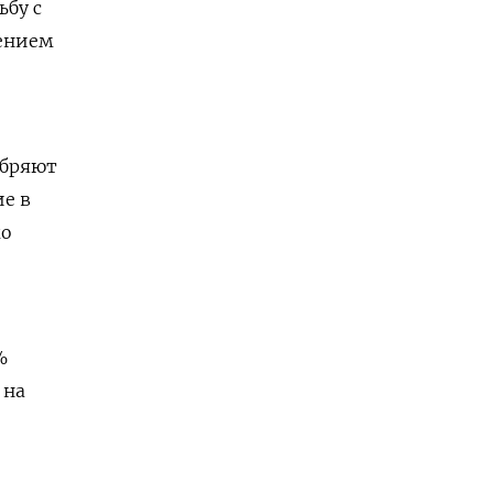
ьбу с
ением
обряют
е в
жо
%
 на