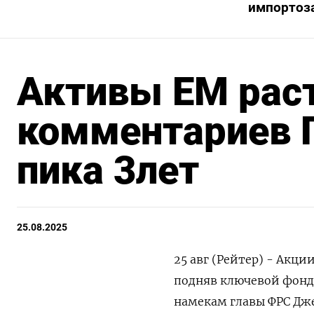
импортоз
Активы EM раст
комментариев П
пика 3лет
25.08.2025
25 авг (Рейтер) - Акц
подняв ключевой фондо
намекам главы ФРС Дж