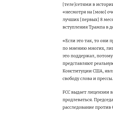
[теле]сетями в истори
«несмотря на [мою] оч
лучших [первых] 8 мес
вступления Трампа в д
«Если это так, то они
по мнению многих, лиш
это поддержал, потому
представляют реальную
Конституции США, явля
свободу слова и прессы.
FCC выдает лицензии 
продлеваться. Председ
расследование против 