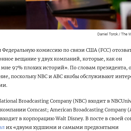
Daniel Torok / The 
 Федеральную комиссию по связи США (FCC) отозва
нное вещание у двух компаний, которые, как он
мне 97% плохих историй». По словам президента, 
ие, поскольку NBC и ABC якобы обслуживают интер
ии.
ational Broadcasting Company (NBC) входит в NBCUniv
мпании Comcast; American Broadcasting Company (
 входит в корпорацию Walt Disney. В посте в своей с
ал
их «двумя худшими и самыми предвзятыми