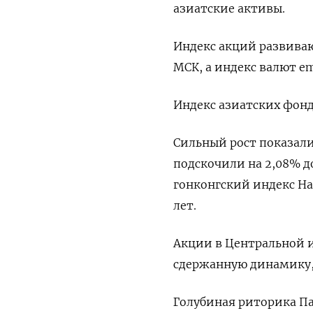
азиатские активы.
Индекс акций развиваю
МСК, а индекс валют em
Индекс азиатских фонд
Сильный рост показал
подскочили на 2,08% до
гонконгский индекс Ha
лет.
Акции в Центральной 
сдержанную динамику, 
Голубиная риторика Па