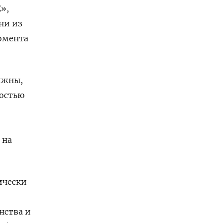
»,
ни из
момента
лжны,
ностью
 на
ически
нства и