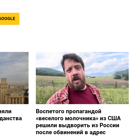
GOOGLE
няли
Воспетого пропагандой
жданства
«веселого молочника» из США
решили выдворить из России
после обвинений в адрес