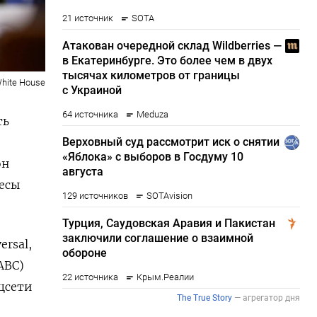
White House
ть
он
есы
ersal,
ABC)
оцсети