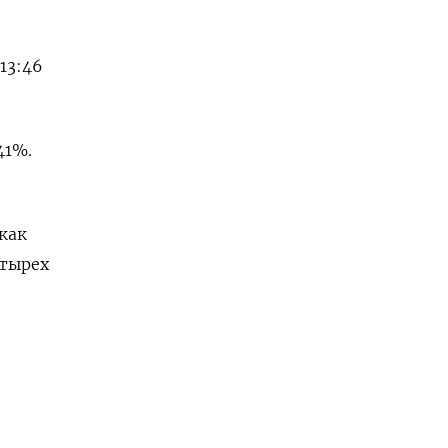
13:46
41%.
 как
етырех