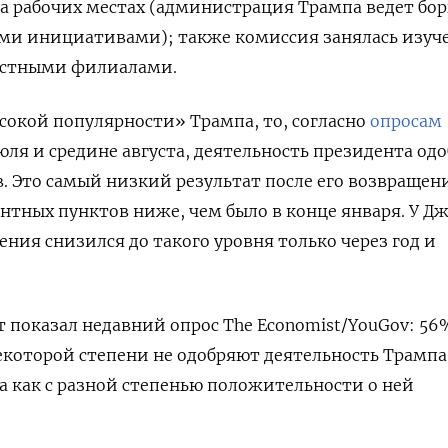
а рабочих местах (администрация Трампа ведет бор
и инициативами); также комиссия занялась изуч
естными филиалами.
ысокой популярности» Трампа, то, согласно
опросам
июля и средине августа, деятельность президента од
 Это самый низкий результат после его возвращени
ентных пунктов ниже, чем было в конце января. У Д
ния снизился до такого уровня только через год и
 показал недавний опрос The Economist/YouGov: 56
екоторой степени не одобряют деятельность Трампа
да как с разной степенью положительности о ней