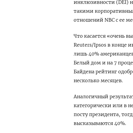
инклюзивности (DEI) н
такими корпоративным
отношений NBC с ее м
Что касается «очень в
Reuters/Ipsos в конце 
лишь 40% американцев.
Белый дом и на 7 проц
Байдена рейтинг одобре
несколько месяцев.
Аналогичный результат
категорически или в н
посту президента, тог
высказываются 40%.