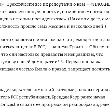
и». Практически все их репортажи о нем – «ПЛОХИЕ
ень высокую популярность и, по мнению многих, од
яцев в истории президентства». (На самом деле, с 
олжность прошло семь месяцев и несколько дней.)
 просто являются филиалом партии демократов и до
иться лицензий FCC, – написал Трамп. – Я бы пол
 что они настолько предвзяты и неправдивы, что
 угрозу нашей демократии!!!» Первая поправка к
ющаяся частью Билля о правах, запрещает посягать
владельцам телекомпаний, которые должны период
атель FCC республиканец Брендан Карр ранее начал
Comcast в связи с ее программой разнообразия, раве