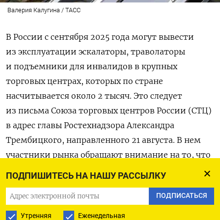
Валерия Калугина / ТАСС
В России с сентября 2025 года могут вывести
из эксплуатации эскалаторы, траволаторы
и подъемники для инвалидов в крупных
торговых центрах, которых по стране
насчитывается около 2 тысяч. Это следует
из письма Союза торговых центров России (СТЦ)
в адрес главы Ростехнадзора Александра
Трембицкого, направленного 21 августа. В нем
участники рынка обращают внимание на то, что
на будущей неделе истечет срок действия всех
ПОДПИШИТЕСЬ НА НАШУ РАССЫЛКУ
свидетельств о техосмотре эскалаторов
ПОДПИСАТЬСЯ
и траволаторов, выданных до 1 сентября
прошлого года, и просят разъяснений в связи
Утренняя
Еженедельная