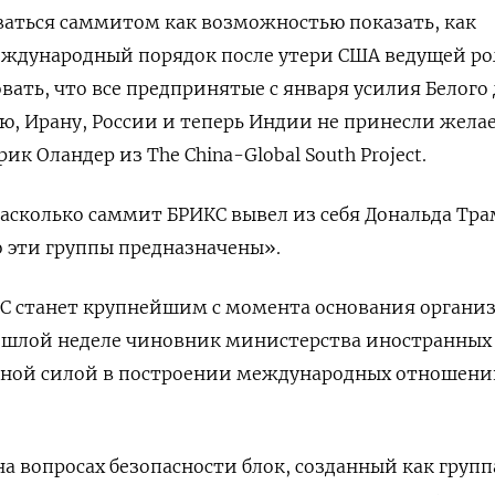
ваться саммитом как возможностью показать, как
еждународный порядок после утери США ведущей рол
ать, что все предпринятые с января усилия Белого 
, Ирану, России и теперь Индии не принесли жела
рик Оландер из The China-Global South Project.
асколько саммит БРИКС вывел из себя Дональда Тра
о эти группы предназначены».
станет крупнейшим с момента основания организ
прошлой неделе чиновник министерства иностранных
ажной силой в построении международных отношен
 вопросах безопасности блок, созданный как групп