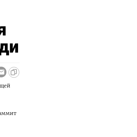
я
ди
ющей
Саммит