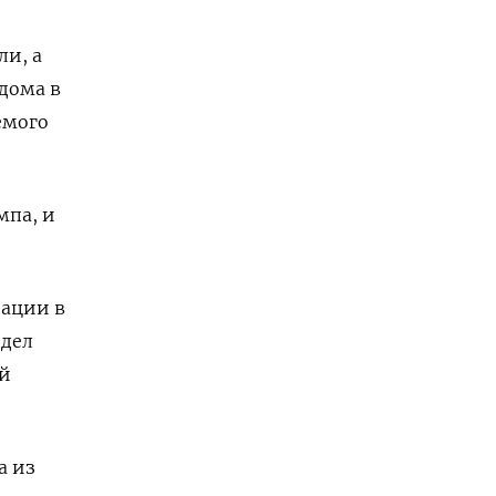
и, а
дома в
емого
мпа, и
ации в
 дел
ий
а из