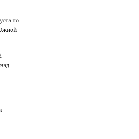
уста по
 Южной
й
 над
и