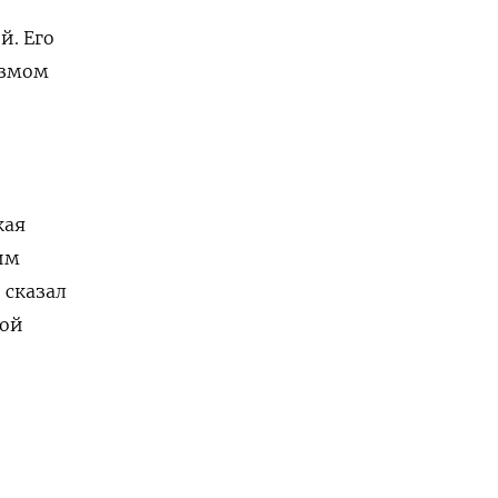
й. Его
измом
кая
им
 сказал
кой