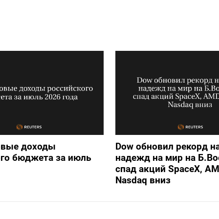
овые доходы
Dow обновил рекорд н
го бюджета за июль
надежд на мир на Б.Во
спад акций SpaceX, AM
Nasdaq вниз