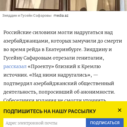
Зияддин и Гусейн Сафаровы
media.az
Российские силовики могли надругаться над
азербайджанцами, которых замучили до смерти
во время рейда в Екатеринбурге. Зияддину и
Гусейну Сафаровым отрезали гениталии,
рассказал
«Проекту» близкий к Кремлю
источник. «Над ними надругались», —
подтвердил азербайджанский общественный
деятельность, попросивший об анонимности.
Собеседники издания не смогли уточнить,
произошла ли кастрация во время пыток или
ПОДПИШИТЕСЬ НА НАШУ РАССЫЛКУ
после смерти Сафаровых. Власти Азербайджана,
ПОДПИСАТЬСЯ
которым передали тела погибших, не стали