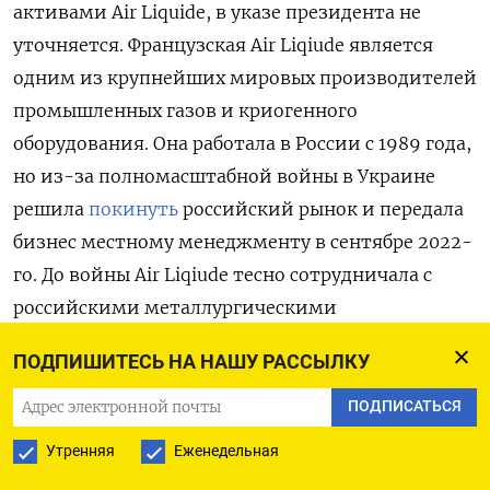
активами Air Liquide, в указе президента не
уточняется. Французская Air
Liqiude
является
одним из крупнейших мировых производителей
промышленных газов и криогенного
оборудования. Она работала в России с 1989 года,
но из-за полномасштабной войны в Украине
решила
покинуть
российский рынок и передала
бизнес местному менеджменту в сентябре 2022-
го. До войны Air
Liqiude тесно сотрудничала с
российскими металлургическими
предприятиями — «Евраз ЗСМК»,
ПОДПИШИТЕСЬ НА НАШУ РАССЫЛКУ
«Металлоинвестом» и «Северсталью».
ПОДПИСАТЬСЯ
Активы многих зарубежных компаний в России
Утренняя
Еженедельная
после начала военных действий в Украине