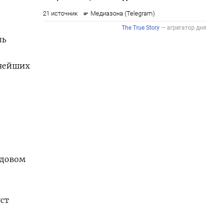
ль
пнейших
одовом
уст