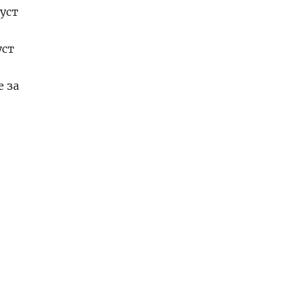
уст
уст
е за