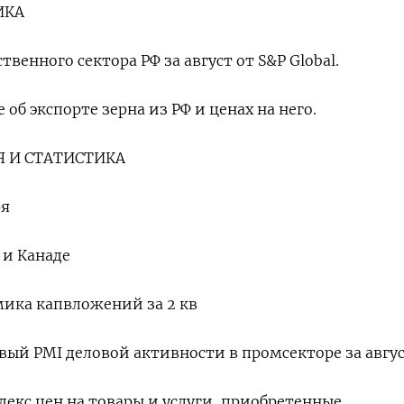
ИКА
твенного сектора РФ за август от S&P Global.
об экспорте зерна из РФ и ценах на него.
 И СТАТИСТИКА
ря
 и Канаде
амика капвложений за 2 кв
овый PMI деловой активности в промсекторе за авгу
ндекс цен на товары и услуги, приобретенные