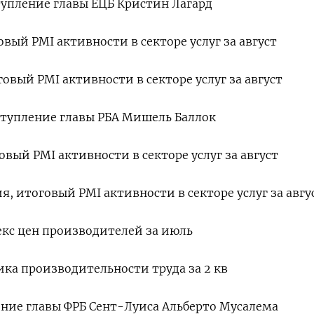
ступление главы ЕЦБ Кристин Лагард
говый PMI активности в секторе услуг за август
оговый PMI активности в секторе услуг за август
ыступление главы РБА Мишель Баллок
говый PMI активности в секторе услуг за август
ия, итоговый PMI активности в секторе услуг за авгу
декс цен производителей за июль
мика производительности труда за 2 кв
ление главы ФРБ Сент-Луиса Альберто Мусалема