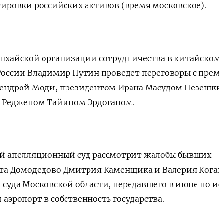
тировки российских активов (время московское).
анхайской организации сотрудничества в китайско
России Владимир Путин проведет переговоры с пре
ендрой Моди, президентом Ирана Масудом Пезешк
 Реджепом Тайипом Эрдоганом.
й апелляционный суд рассмотрит жалобы бывших
та Домодедово Дмитрия Каменщика и Валерия Кога
суда Московской области, передавшего в июне по и
аэропорт в собственность государства.