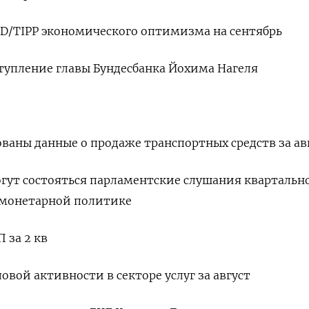
IBD/TIPP экономического оптимизма на сентябрь
ыступление главы Бундесбанка Йохима Нагеля
ованы данные о продаже транспортных средств за ав
гут состояться парламентские слушания квартальн
о монетарной политике
П за 2 кв
ловой активности в секторе услуг за август