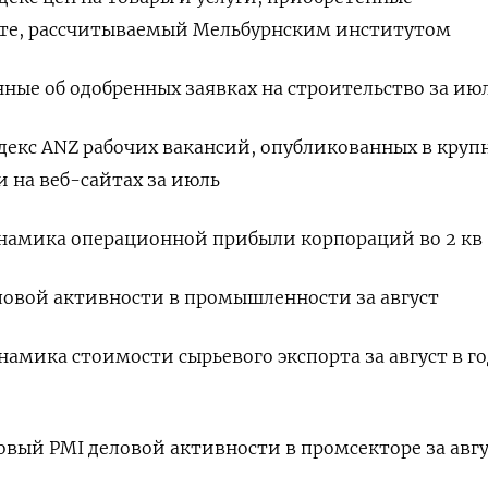
сте, рассчитываемый Мельбурнским институтом
анные об одобренных заявках на строительство за ию
индекс ANZ рабочих вакансий, опубликованных в кру
 на веб-сайтах за июль
динамика операционной прибыли корпораций во 2 кв
деловой активности в промышленноcти за август
инамика стоимости сырьевого экспорта за август в г
говый PMI деловой активности в промсекторе за авг