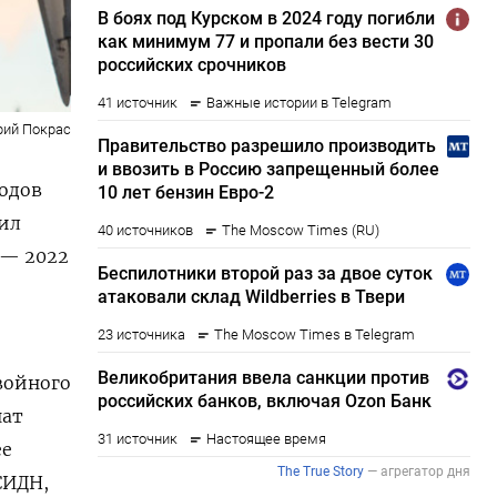
рий Покрас
ходов
нил
 — 2022
войного
нат
ее
СИДН,