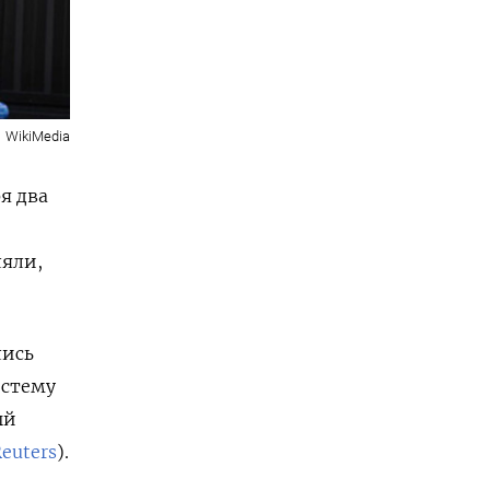
WikiMedia
я два
ляли,
лись
истему
ый
euters
).