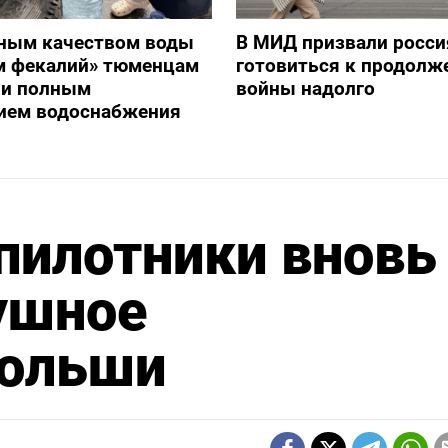
ным качеством воды
В МИД призвали росси
ом фекалий» тюменцам
готовиться к продолж
ли полным
войны надолго
ием водоснабжения
пилотники вновь
ушное
Польши