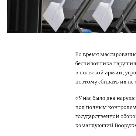
Во время массированног
беспилотника нарушил
в польской армии, угр
поэтому сбивать их не 
«У нас было два наруш
под полным контролем
государственной обор
командующий Вооружен