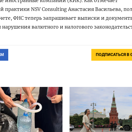
е иностранные компании (КИК). Как отмечает
й практики NSV Consulting Анастасия Васильева, по
чете, ФНС теперь запрашивает выписки и документ
 нарушения валютного и налогового законодательст
АМ
ПОДПИСАТЬСЯ В 