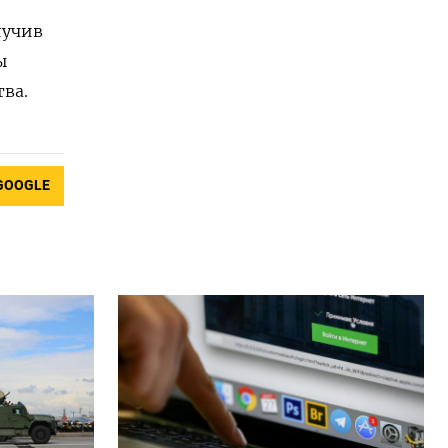
лучив
ы
ва.
GOOGLE