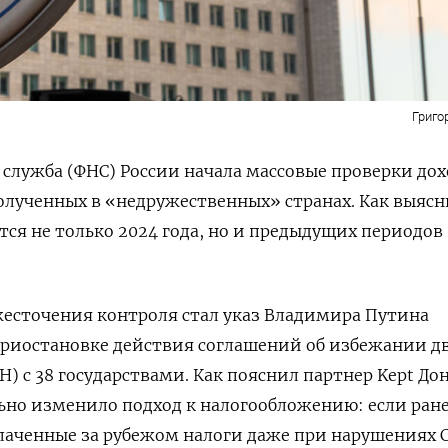
Григо
 служба (ФНС) России начала массовые проверки до
олученных в «недружественных» странах. Как выяс
тся не только 2024 года, но и предыдущих периодов
есточения контроля стал указ Владимира Путина
о приостановке действия соглашений об избежании д
) с 38 государствами. Как пояснил партнер Kept До
ьно изменило подход к налогообложению: если ран
лаченные за рубежом налоги даже при нарушениях 