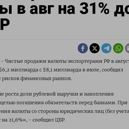
 в авг на 31% д
БР
) - Чистые продажи валюты экспортерами РФ в авгус
 $6,2 миллиарда с $8,1 миллиарда в июле, сообщил
е рисков финансовых рынков.
е роста доли рублевой выручки и накопления
целью погашения обязательств перед банками. При
ния валюты со стороны юридических лиц (без учет
с на 21,6%», - сообщил ЦБР.