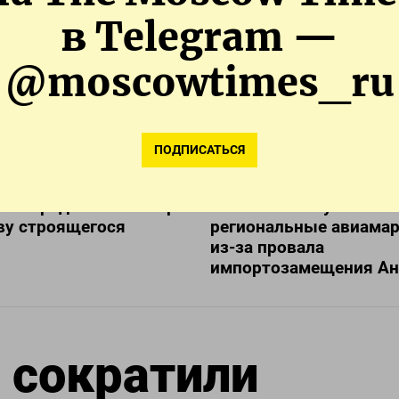
в Telegram —
@moscowtimes_ru
ПОДПИСАТЬСЯ
 Минстроя заявил,
«Летать не на чем». В 
я опередила весь мир
не смогли запустить
ву строящегося
региональные авиама
из-за провала
импортозамещения Ан
 сократили