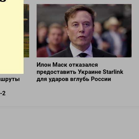
Сибири
Илон Маск отказался
предоставить Украине Starlink
ршруты
для ударов вглубь России
-2