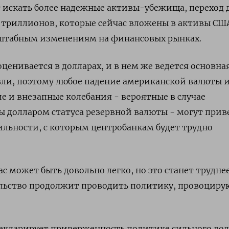
 искать более надежные активы-убежища, переход 
 триллионов, которые сейчас вложены в активы СШ
штабным изменениям на финансовых рынках.
ценивается в долларах, и в нем же ведется основная
ли, поэтому любое падение американской валюты 
ие и внезапные колебания - вероятные в случае
 долларом статуса резервной валюты - могут прив
ильности, с которым центробанкам будет трудно
с может быть довольно легко, но это станет труднее
льство продолжит проводить политику, провоцир
екларирует приверженность политике сильного дол