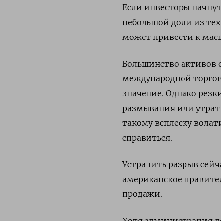
Если инвесторы начнут
небольшой доли из тех
может привести к мас
Большинство активов о
международной торгов
значение. Однако резк
размывания или утраты
такому всплеску волат
справиться.
Устранить разрыв сейча
американское правите
продажи.
Хотя администрация д