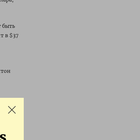
т быть
т в $37
лтон
GOOGLE
s