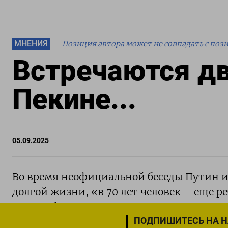
МНЕНИЯ
Позиция автора может не совпадать с поз
Встречаются дв
Пекине...
05.09.2025
Во время неофициальной беседы Путин и
долгой жизни, «в 70 лет человек – еще р
долины? Нет, реальные мечты Кремниевых
ПОДПИШИТЕСЬ НА 
Zeit Нильс Маквардт. Перевел для вас его