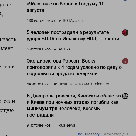
даже
А,
 часть
имеет
ести к
, если
ующую
лара,