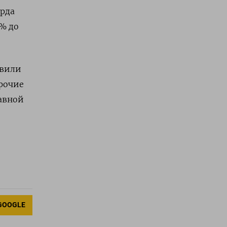
арда
0% до
явили
рочие
авной
GOOGLE