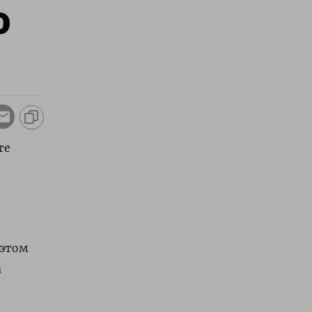
о
те
 этом
а