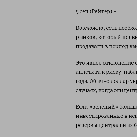
5 сен (Рейтер) -
Возможно, есть необхо
рынков, который появи
продавали в период в
Это явное отклонение 
аппетита к риску, наб
года. Обычно доллар ук
случаях, когда эпицен
Если «зеленый» больше
инвестированные в нег
резервы центральных б