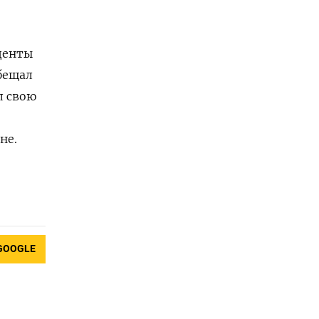
иденты
бещал
л свою
не.
GOOGLE