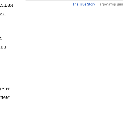
ельзя
чил
м
ава
дент
сшем