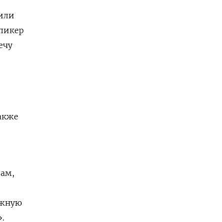
сили
спикер
ечу
акже
вам,
ажную
.