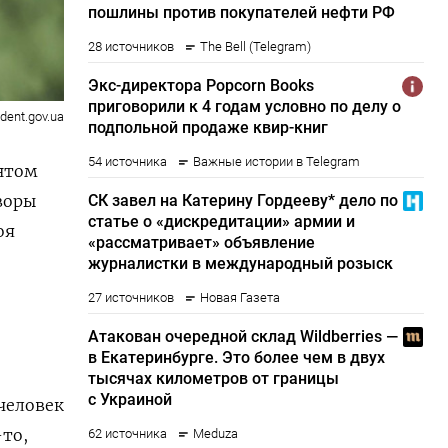
ident.gov.ua
нтом
воры
оя
человек
-то,