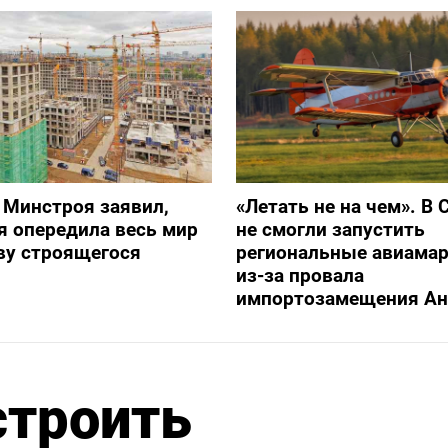
 Минстроя заявил,
«Летать не на чем». В 
я опередила весь мир
не смогли запустить
ву строящегося
региональные авиама
из-за провала
импортозамещения Ан
строить