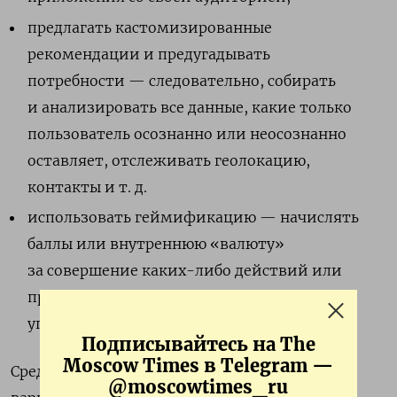
предлагать кастомизированные
рекомендации и предугадывать
потребности — следовательно, собирать
и анализировать все данные, какие только
пользователь осознанно или неосознанно
оставляет, отслеживать геолокацию,
контакты и т. д.
использовать геймификацию — начислять
баллы или внутреннюю «валюту»
за совершение каких-либо действий или
приглашение друзей, играть на боязни
упущенных возможностей и т. д.
Подписывайтесь на The
Moscow Times в Telegram —
Средства, которыми эти цели достигаются,
@moscowtimes_ru