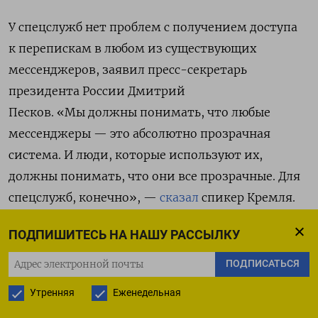
У спецслужб нет проблем с получением доступа
к перепискам в любом из существующих
мессенджеров, заявил пресс-секретарь
президента России Дмитрий
Песков. «Мы должны понимать, что любые
мессенджеры — это абсолютно прозрачная
система. И люди, которые используют их,
должны понимать, что они все прозрачные. Для
спецслужб, конечно», —
сказал
спикер Кремля.
По его словам, особенно важно учитывать это,
ПОДПИШИТЕСЬ НА НАШУ РАССЫЛКУ
когда речь идет о государственных
и корпоративных тайнах, а также прочей
ПОДПИСАТЬСЯ
секретной информации.
Утренняя
Еженедельная