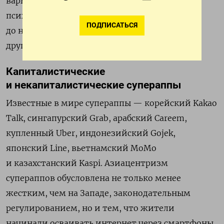
варьируются от почти незаметных
психологических приемов (nudges)
ПОДПИСАТЬСЯ
до невозможности получить нужную услугу
другим способом.
Капиталистические
и некапиталистические супераппы
Известные в мире супераппы — корейский Kakao
Talk, сингапурский Grab, арабский Careem,
купленный Uber, индонезийский Gojek,
японский Line, вьетнамский MoMo
и казахстанский Kaspi. Азиацентризм
супераппов обусловлена не только менее
жестким, чем на Западе, законодательным
регулированием, но и тем, что жители
начинали осваивать интернет через смартфоны,