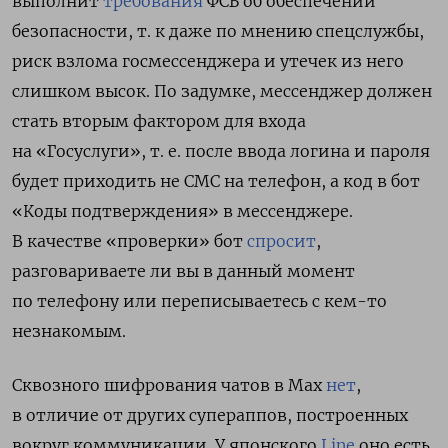
выполнит
требования
ФСБ об обеспечении
безопасности, т. к даже по мнению спецслужбы,
риск взлома госмессенджера и утечек из него
слишком высок. По задумке, мессенджер должен
стать вторым фактором для входа
на «Госуслуги», т. е. после ввода логина и пароля
будет приходить не СМС на телефон, а код в бот
«Коды подтверждения» в мессенджере.
В качестве «проверки» бот
спросит
,
разговариваете ли вы в данный момент
по телефону или переписываетесь с кем-то
незнакомым.
Сквозного шифрования чатов в Max
нет
,
в отличие от других супераппов, построенных
вокруг коммуникации. У японского
Line
оно есть