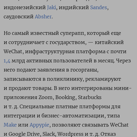
индонезийский
Jaki
, индийский
Sandes
,
саудовский
Absher
.
Но самый известный суперапп, который еще
и сотрудничает с государством, — китайский
WeChat, инфраструктурная платформа с почти
1,4
млрд активных пользователей в месяц. Через
него подают заявления в госорганы,
записываются в поликлинику, рекламируют
и продают товары. В него интегрированы мини-
приложения Zoom, Booking, Starbucks
и т. д. Специальные платные платформы для
интеграции и бизнес-автоматизации, типа
Make
или
Appypie
, позволяют связывать WeChat
и Google Drive, Slack, Wordpress и т. д. Отказ