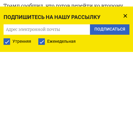
Трамп сообщил, что готов перейти ко второму
этапу санкций, связанных с украинским
ПОДПИШИТЕСЬ НА НАШУ РАССЫЛКУ
конфликтом, и это может означать усиление
ПОДПИСАТЬСЯ
давления на Москву либо на покупателей
российской нефти, причем в связке США с
Утренняя
Еженедельная
Европой - глава Белого дома также анонсировал
приезд в Вашингтон ряда европейских лидеров
для обсуждения путей урегулирования
конфликта между Россией и Украиной.
Банк России в ближайшую пятницу по итогам
своего совета директоров может понизить
ключевую рублевую ставку, опираясь на данные
об ослаблении ценового давления в РФ и
ухудшение прогнозов роста ВВП. На рынках