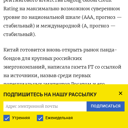
Rating на максимально возможном суверенном
уровне по национальной шкале (ААА, прогноз —
стабильный) и международной (А, прогноз —
стабильный).
Китай готовится вновь открыть рынок панда-
бондов для крупных российских
энергокомпаний, написала газета FT со ссылкой
на источники, назвав среди первых
потенциальных эмитентов Росатом и его
дочерние компании, не попадающие под
ПОДПИШИТЕСЬ НА НАШУ РАССЫЛКУ
западные санкции.
ПОДПИСАТЬСЯ
Газпром, который напрямую не помещен под
Утренняя
Еженедельная
санкции, в сентябре также получил рейтинг