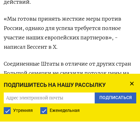
действий.
«Мы готовы принять жесткие меры против
России, однако для успеха требуется полное
участие наших европейских партнеров», -
написал Бессент в X.
Соединенные Штаты в отличие от других стран
Большой семерки не снизили потолок цены на
российскую нефть, перевозимую морем, до
ПОДПИШИТЕСЬ НА НАШУ РАССЫЛКУ
$47,60 за баррель. При этом Трамп объявил о
ПОДПИСАТЬСЯ
резком повышении пошлин на импорт в США из
Индии, частично из-за крупных закупок ею
Утренняя
Еженедельная
российских энергоносителей.
Оригинал сообщения на английском языке