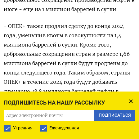
добровольное сокращение производства нефти в
июле - еще на 1 миллион баррелей в сутки.
- ОПЕК+ также продлил сделку до конца 2024
года, уменьшив квоты в совокупности на 1,4
миллиона баррелей в сутки. Кроме того,
добровольные сокращения стран в размере 1,66
миллиона баррелей в сутки будут продлены до
конца следующего года. Таким образом, страны
ОПЕК+ в течение 2024 года будут добывать
суммарно 38,8 миллиона баррелей нефти в
сутки.
ПОДПИШИТЕСЬ НА НАШУ РАССЫЛКУ
ПОДПИСАТЬСЯ
АПРЕЛЬ 2023
Утренняя
Еженедельная
- Начиная с мая 9 из 23 стран стран-участниц