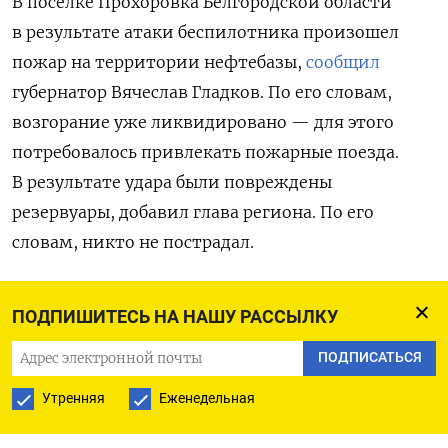
В поселке Прохоровка Белгородской области
в результате атаки беспилотника произошел
пожар на территории нефтебазы,
сообщил
губернатор Вячеслав Гладков. По его словам,
возгорание уже ликвидировано — для этого
потребовалось привлекать пожарные поезда.
В результате удара были повреждены
резервуары, добавил глава региона. По его
словам, никто не пострадал.
Пожар на нефтебазе в Прохоровке
ПОДПИШИТЕСЬ НА НАШУ РАССЫЛКУ
зафиксировали спутники NASA,
обратил
внимание «Пепел». На картах видно несколько
ПОДПИСАТЬСЯ
очагов возгорания у железной дороги в центре
Утренняя
Еженедельная
поселка, где расположены резервуары, и еще
один очаг на окраине. Минобороны России