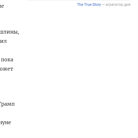
ие
ошлины,
пил
 пока
может
 Трамп
нуне