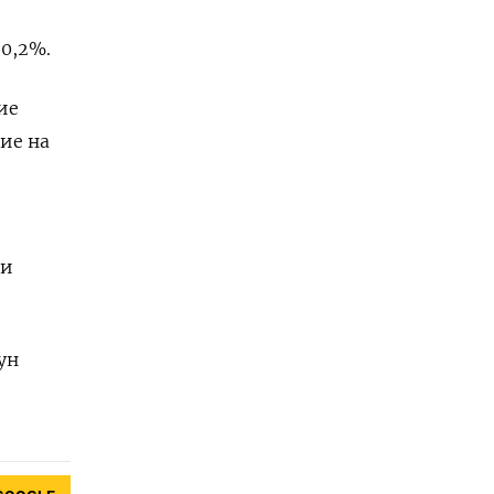
0,2%.
ие
ие на
ми
ун