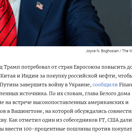
Joyce N. Boghosian / The 
 Трамп потребовал от стран Евросоюза повысить д
Китая и Индии за покупку российской нефти, чтоб
Путина завершить войну в Украине,
сообщили
Finan
ленных источника. По их словам, глава Белого дома
ие на встрече высокопоставленных американских и
ов в Вашингтоне, на которой обсуждались совмест
ву. Как отметил один из собеседников FT, США дали
овы ввести 100-процентные пошлины против покупа