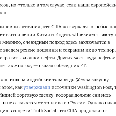
сов, но «только в том случае, если наши европейск
с».
чиновник уточнил, что США «отзеркалят» любые п
дет в отношении Китая и Индии. «Президент высту
го мнению, очевидный подход здесь заключается в
е введем резкие пошлины и сохраним их до тех пор,
рекратить закупки нефти. Других мест, куда нефть 
е так много», — сказал собеседник FT.
пошлины на индийские товары до 50% за закупку
 этом, как
утверждали
источники Washington
Post,
 Индией торговую сделку, которая должна снизить
и не откажется от топлива из России. Однако нака
щил в соцсети Truth
Social, что США продолжают