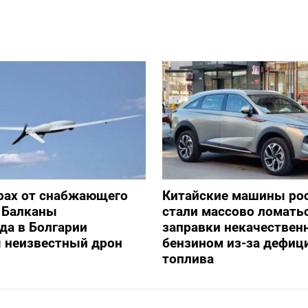
рах от снабжающего
Китайские машины ро
 Балканы
стали массово ломать
да в Болгарии
заправки некачестве
я неизвестный дрон
бензином из-за дефиц
топлива