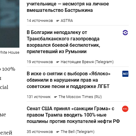
White House
о 100%
ы
cial
ные
телей