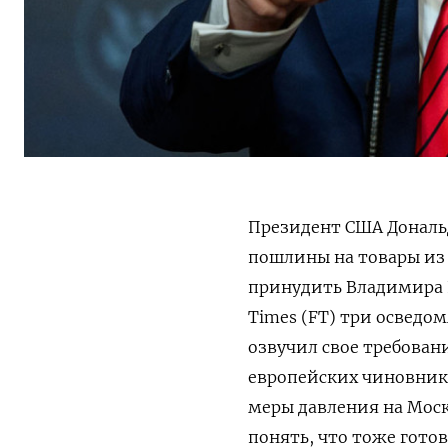
Президент США Дональд
пошлины на товары из 
принудить Владимира 
Times (FT) три осведом
озвучил свое требован
европейских чиновник
меры давления на Моск
понять, что тоже гот