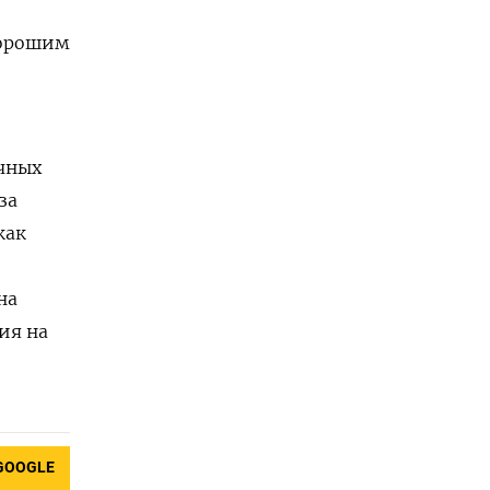
хорошим
чных
за
как
на
ия на
GOOGLE