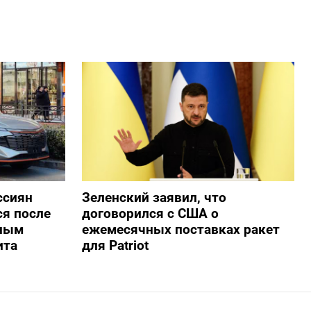
ссиян
Зеленский заявил, что
ся после
договорился с США о
нным
ежемесячных поставках ракет
ита
для Patriot